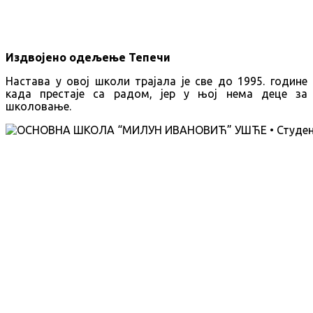
Издвојено одељење Тепечи
Настава у овој школи трајала је све до 1995. године
када престаје са радом, јер у њој нема деце за
школовање.