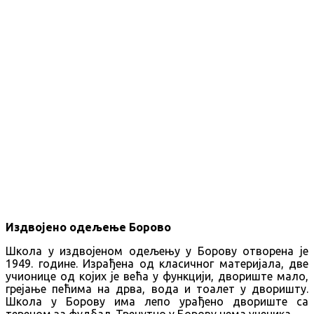
Издвојено одељење Борово
Школа у издвојеном одељењу у Борову отворена је
1949. године. Израђена од класичног материјала, две
учионице од којих је већа у функцији, двориште мало,
грејање пећима на дрва, вода и тоалет у дворишту.
Школа у Борову има лепо урађено двориште са