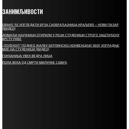
ЗАНИМЉИВОСТИ
ОВАКО ЋЕ ИЗГЛЕДАТИ БРЗА САОБРАЋАЈНИЦА КРАЉЕВО – НОВИ ПАЗАР
(ВИДЕО)
ДОМАЋИ НАУЧНИЦИ ОТКРИЛИ У РЕЦИ СТУДЕНИЦИ СТРОГО ЗАШТИЋЕНУ
ВРСТУ РИБЕ
„ПОЛЕКОЛ“ ПОДНЕО ЖАЛБУ БЕРЛИНСКОЈ КОНВЕНЦИЈИ ЗБОГ ИЗГРАДЊЕ
МХЕ НА СТУДЕНИЦИ (ВИДЕО)
ГОКЧАНИЦА УВЕК ВЕДРА ЛИЦА
ПОЛА ВЕКА ОД СМРТИ МИЛУНКЕ САВИЋ
СПОРТ
СТАРТУЈУ ФУДБАЛЕРИ РАДНИКА И МИНЕРАЛА
СРЕТЕЊСКИ СУСРЕТ ПЛАНИНАРА НА ЖАРАЧКОЈ ПЛАНИНИ
ФУДБАЛ – РЕЗУЛТАТИ
ИН МЕМОРИАМ – ВЛАДАН СТАНИМИРОВИЋ
ФК ДЕВИЋИ ШАМПИОНИ ОПШТИНСКЕ ЛИГЕ