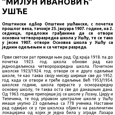
“МИЛУН ИВАНОВИЋ”
УШЋЕ
Општински одбор Општине ушћанске, с почетка
прошлог века, тачније 25. јануара 1907. године, на 2.
седници, предложи грађанима да се отвори
основна четвороразредна школа у Ушћу, те се тако
у јесен 1907. отвори Основна школа у Ушћу са
једним одељењем и са четири разреда.
Први светски рат прекиде њен рад. Од краја 1918. па до
почетка 1923. год. школа обнови рад као
једноодељенска четвороразредна школа. Почетком
школске 1923/1924. год. отвори се и друго одељење
школе, те као таква своју мисију ширише све до 1952.
год. када се отвори и треће одељење. Већ 1953/1954.
школске године, школа прерасте у осморазредну
основну школу, те таква оста све до данашњих дана.
Од 1963. године припојише јој се школе у Лозну, Церју и
Тепечима, те под управом централне школе у Ушћу
имаше укупно 23 одељења са 778 ученика. Наставни
рад одвијао се у три школска објекта на различитим
локацијама од којих је једна била у згради Лазара