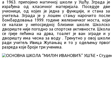
а 1963. припојено матичној школи у Ушћу. Зграда је
израђена од класичног материјала. Поседује две
учионице, од којих је једна у функцији, и стана за
учитеља. Зграда је у лошем стању нарочито после
бомбардовања 1999. године железничког моста, који
се налази у непосредној близини школе. Школско
двориште није погодно за спортске активности. Школа
се греје пећима на дрва, тоалет је ван зграде и у
дворишту има чесма за воду . Тренутно у овој школи
ради учитељ Ивица Жупањац и то у одељењу првог
разреда које броји три ученика.