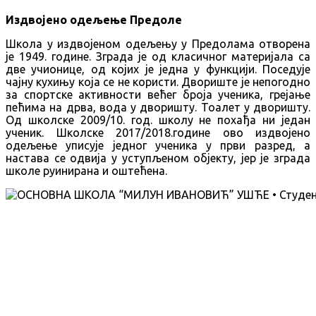
Издвојено одељење Предоле
Школа у издвојеном одељењу у Предолама отворена
је 1949. године. Зграда је од класичног материјала са
две учионице, од којих је једна у функцији. Поседује
чајну кухињу која се не користи. Двориште је непогодно
за спортске активности већег броја ученика, грејање
пећима на дрва, вода у дворишту. Тоалет у дворишту.
Од школске 2009/10. год. школу не похађа ни један
ученик. Школске 2017/2018.године ово издвојено
одељење уписује једног ученика у први разред, а
настава се одвија у уступљеном објекту, јер је зграда
школе руинирана и оштећена.