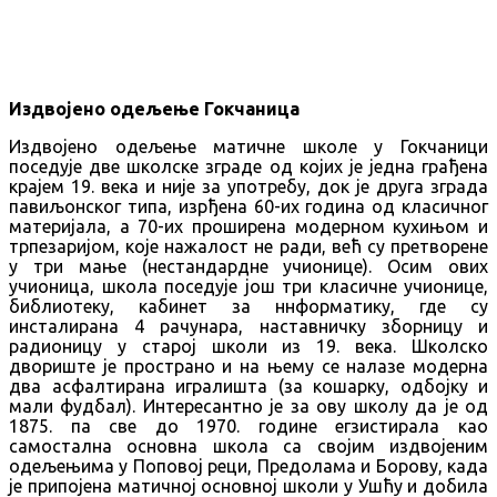
Издвојено одељење Гокчаница
Издвојено одељење матичне школе у Гокчаници
поседује две школске зграде од којих је једна грађена
крајем 19. века и није за употребу, док је друга зграда
павиљонског типа, изрђена 60-их година од класичног
материјала, а 70-их проширена модерном кухињом и
трпезаријом, које нажалост не ради, већ су претворене
у три мање (нестандардне учионице). Осим ових
учионица, школа поседује још три класичне учионице,
библиотеку, кабинет за ннформатику, где су
инсталирана 4 рачунара, наставничку зборницу и
радионицу у старој школи из 19. века. Школско
двориште је пространо и на њему се налазе модерна
два асфалтирана игралишта (за кошарку, одбојку и
мали фудбал). Интересантно је за ову школу да је од
1875. па све до 1970. године егзистирала као
самостална основна школа са својим издвојеним
одељењима у Поповој реци, Предолама и Борову, када
је припојена матичној основној школи у Ушћу и добила