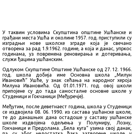
У таквим условима Скупштина општине Ушћанске и
грађани места Ушћа и околине 1957. год. приступили су
изградњи нове школске зграде која је свечано
отворена за рад 1.9.1962. године, а која и данас, упркос
годинама, уз повремена реновирања и дотеривања,
служи ђацима ушћанским.
Одлуком Скупштине Општине Ушћанске од 27. 12. 1966.
год. школа добија име Основна школа „Милун
Ивановић“ Ушће, у знак сећања на народног хероја
Милуна Ивановића. Од 01.01.1971. год. овој школи
припојене су до тада самосталне основне школе у
Студеници и Гокчаници (Међуречје).
Међутим, после деветнаест година, школа у Студеници
се издвојила 08. 06. 1990. из састава ушћанске школе,
те до данашњих дана остадоше у саставу ушћанске
школе издвојена одељења у Полумиру, Лозну,
Гокчаници и Предолама. „Бела куга“ узима свој данак,
па су због недостатка ђака затворене школе у