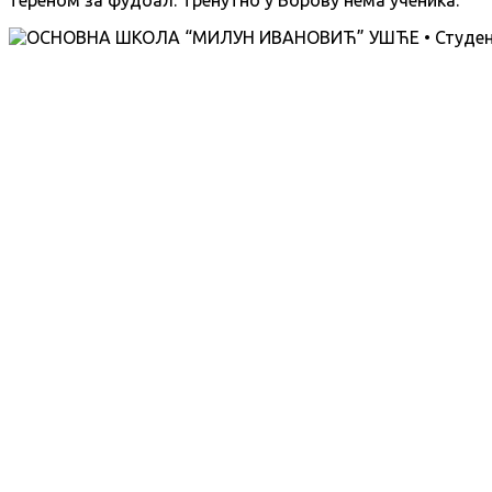
тереном за фудбал. Тренутно у Борову нема ученика.