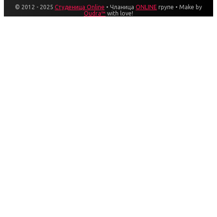
© 2012 - 2025
Студеница Online
• Чланица
ONLINE
групе • Make by
Qudra™
with love!