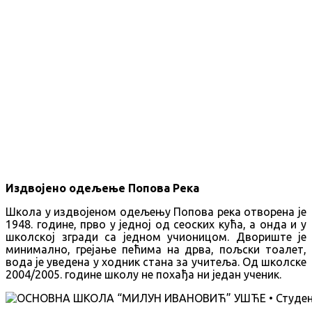
Издвојено одељење Попова Река
Школа у издвојеном одељењу Попова река отворена је
1948. године, прво у једној од сеоских кућа, а онда и у
школској згради са једном учионицом. Двориште је
минимално, грејање пећима на дрва, пољски тоалет,
вода је уведена у ходник стана за учитеља. Од школске
2004/2005. године школу не похађа ни један ученик.