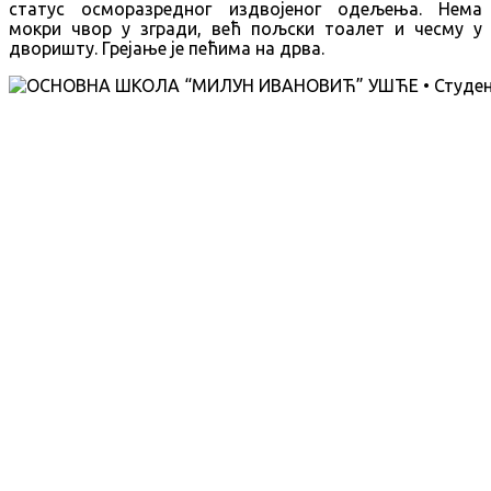
статус осморазредног издвојеног одељења. Нема
мокри чвор у згради, већ пољски тоалет и чесму у
дворишту. Грејање је пећима на дрва.