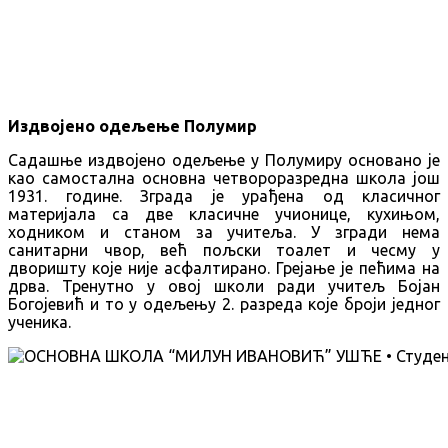
Издвојено одељење Полумир
Садашње издвојено одељење у Полумиру основано је
као самостална основна четвороразредна школа још
1931. године. Зграда је урађена од класичног
материјала са две класичне учионице, кухињом,
ходником и станом за учитеља. У згради нема
санитарни чвор, већ пољски тоалет и чесму у
дворишту које није асфалтирано. Грејање је пећима на
дрва. Тренутно у овој школи ради учитељ Бојан
Богојевић и то у одељењу 2. разреда које броји једног
ученика.