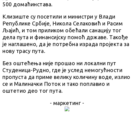
500 домаћинстава.
Клизиште су посетили и министри у Влади
Републике Србије, Никола Селаковић и Расим
Љајић, и том приликом обећали санацију тог
дела пута и финансијску помоћ државе. Такође
је наглашено, да је потребна израда пројекта за
нову трасу пута.
Без оштећења није прошао ни локални пут
Студеница-Рудно, где је услед немогућности
пропуста да приме велику количину воде, излио
се и Малиначки Поток и тако поплавио и
оштетио део тог пута.
- маркетинг -