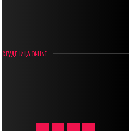
СТАРТУЈУ ФУДБАЛЕРИ РАДНИКА И МИНЕРАЛА
СРЕТЕЊСКИ СУСРЕТ ПЛАНИНАРА НА ЖАРАЧКОЈ ПЛАНИНИ
ФУДБАЛ – РЕЗУЛТАТИ
ИН МЕМОРИАМ – ВЛАДАН СТАНИМИРОВИЋ
ФК ДЕВИЋИ ШАМПИОНИ ОПШТИНСКЕ ЛИГЕ
СТУДЕНИЦА ONLINE