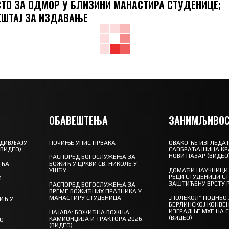
ТО ЗА ОДМОР У БЛИЗИНИ МАНАСТИРА СТУДЕНИЦЕ;
ШТАЈ ЗА ИЗДАВАЊЕ
ОБАВЕШТЕЊА
ЗАНИМЉИВОС
 ДИВЉАЈУ
ПОЧИЊЕ УПИС ПРВАКА
ОВАКО ЋЕ ИЗГЛЕДАТ
(ВИДЕО)
САОБРАЋАЈНИЦА КР
НОВИ ПАЗАР (ВИДЕО
РАСПОРЕД БОГОСЛУЖЕЊА ЗА
ШЋА
БОЖИЋ У ЦРКВИ СВ. НИКОЛЕ У
УШЋУ
ДОМАЋИ НАУЧНИЦИ 
РЕЦИ СТУДЕНИЦИ С
И
ЗАШТИЋЕНУ ВРСТУ 
РАСПОРЕД БОГОСЛУЖЕЊА ЗА
ВРЕМЕ БОЖИЋНИХ ПРАЗНИКА У
МАНАСТИРУ СТУДЕНИЦА
„ПОЛЕКОЛ“ ПОДНЕО
ИЋ У
БЕРЛИНСКОЈ КОНВЕН
ИЗГРАДЊЕ МХЕ НА 
НАЈАВА: БОЖИЋНА ВОЖЊА
(ВИДЕО)
КАМИОНЏИЈА И ТРАКТОРА 2026.
ГО
(ВИДЕО)