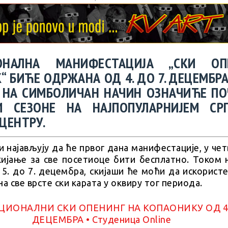
ОНАЛНА МАНИФЕСТАЦИЈА „СКИ ОП
 БИЋЕ ОДРЖАНА ОД 4. ДО 7. ДЕЦЕМБРА
 НА СИМБОЛИЧАН НАЧИН ОЗНАЧИЋЕ ПО
И СЕЗОНЕ НА НАЈПОПУЛАРНИЈЕМ СР
ЦЕНТРУ.
 најављују да ће првог дана манифестације, у чет
кијање за све посетиоце бити бесплатно. Током 
 5. до 7. децембра, скијаши ће моћи да искорист
на све врсте ски карата у оквиру тог периода.