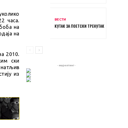
уколико
ВЕСТИ
2 часа.
КУТАК ЗА ПОЕТСКИ ТРЕНУТАК
 боба на
одаја на
а 2010.
ким ски
- маркетинг -
знатљив
стију из