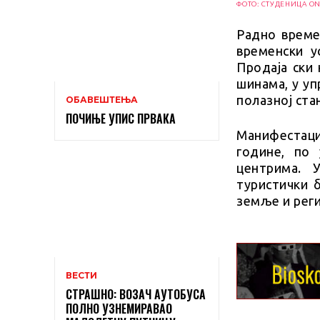
ФОТО: СТУДЕНИЦА ON
Радно време
временски у
Продаја ски 
шинама, у уп
полазној ста
ОБАВЕШТЕЊА
ПОЧИЊЕ УПИС ПРВАКА
Манифестаци
године, по 
центрима. 
туристички б
земље и реги
ВЕСТИ
СТРАШНО: ВОЗАЧ АУТОБУСА
ПОЛНО УЗНЕМИРАВАО