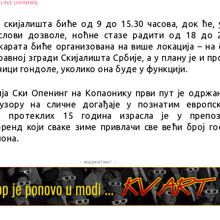
LINE (АРХИВА)
 скијалишта биће од 9 до 15.30 часова, док ће, 
слови дозволе, ноћне стазе радити од 18 до 2
карата биће организована на више локација – на
равној згради Скијалишта Србије, а у плану је и пр
ници гондоле, уколико она буде у функцији.
ја Ски Опенинг на Копаонику први пут је одржан
узору на сличне догађаје у познатим европс
У протеклих 15 година израсла је у препо
ренд који сваке зиме привлачи све већи број го
она.
- маркетинг -