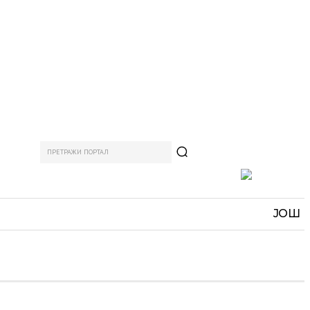
ПРЕТРАЖИ ПОРТАЛ
АМ
СПОРТ
ЗАНИМЉИВО
MORE
ЈОШ