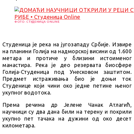
ФОТО: СТУДЕНИЦА ONLINE
Студеница је река на југозападу Србије. Извире
на планини Голија на надморској висини од 1.600
метара и протиче у близини истоименог
манастира. Река је део резервата биосфере
Голија-Студеница под Унесковом заштитом.
Предмет истраживања био је доњи ток
Студенице који чини око једне петине њеног
укупног водотока.
Према речима др Јелене Чанак Атлагић,
научници су два дана били на терену и покрили
укупно пет тачака на дужини од око десет
километара.