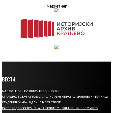
- маркетинг -
ВЕСТИ
КО ИМА ПРАВО НА ПОПУСТЕ ЗА СТРУЈУ?
СТРАШНО: ВОЗАЧ АУТОБУСА ПОЛНО УЗНЕМИРАВАО МАЛОЛЕТНУ ПУТНИЦУ
СТУДЕНИЧКИ КРАЈ ОД СИНОЋ БЕЗ СТРУЈЕ
РАСПОРЕД БОГОСЛУЖЕЊА ЗА БОЖИЋ У ЦРКВИ СВ. НИКОЛЕ У УШЋУ