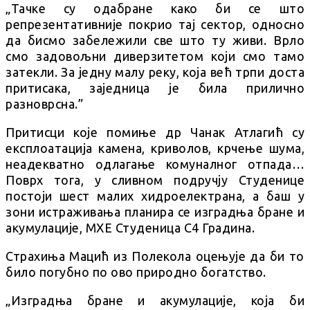
„Тачке су одабране како би се што
репрезентативније покрио тај сектор, односно
да бисмо забележили све што ту живи. Врло
смо задовољни диверзитетом који смо тамо
затекли. За једну малу реку, која већ трпи доста
притисака, заједница је била прилично
разноврсна.”
Притисци које помиње др Чанак Атлагић су
експлоатација камена, криволов, крчење шума,
неадекватно одлагање комуналног отпада…
Поврх тога, у сливном подручју Студенице
постоји шест малих хидроелектрана, а баш у
зони истраживања планира се изградња бране и
акумулације, МХЕ Студеница С4 Градина.
Страхиња Мацић из Полекола оцењује да би то
било погубно по ово природно богатство.
„Изградња бране и акумулације, која би