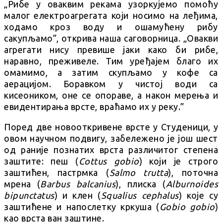
„Рибе у оваквим рекама узоркујемо помоћу
малог електроагрегата који носимо на леђима,
ходамо кроз воду и ошамућену рибу
сакупљамо”, открива наша саговорница. „Овакви
агрегати нису превише јаки како би рибе,
наравно, преживеле. Тим уређајем благо их
омамимо, а затим скупљамо у кофе са
аерацијом. Боравком у чистој води са
кисеоником, оне се опораве, а након мерења и
евидентирања врсте, враћамо их у реку.”
Поред две новооткривене врсте у Студеници, у
овом научном подвигу, забележено је још шест
од раније познатих врста различитог степена
заштите: пеш (
Cottus gobio
) који је строго
заштићен, пастрмка (
Salmo trutta
), поточна
мрена (
Barbus balcanius
), плиска (
Alburnoides
bipunctatus
) и клен (
Squalius cephalus
) које су
заштићене и напослетку кркуша (
Gobio gobio
)
као врста ван заштине.