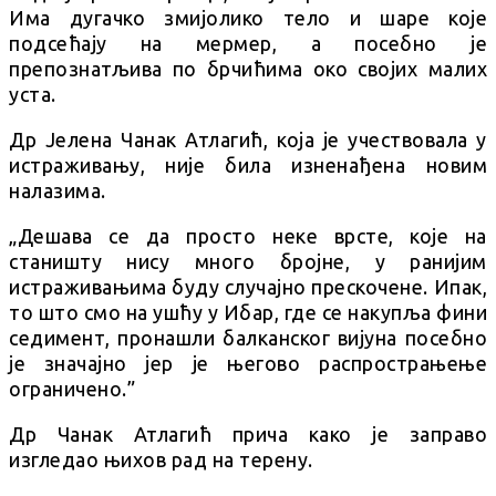
Има дугачко змијолико тело и шаре које
подсећају на мермер, а посебно је
препознатљива по брчићима око својих малих
уста.
Др Јелена Чанак Атлагић, која је учествовала у
истраживању, није била изненађена новим
налазима.
„Дешава се да просто неке врсте, које на
станишту нису много бројне, у ранијим
истраживањима буду случајно прескочене. Ипак,
то што смо на ушћу у Ибар, где се накупља фини
седимент, пронашли балканског вијуна посебно
је значајно јер је његово распрострањење
ограничено.”
Др Чанак Атлагић прича како је заправо
изгледао њихов рад на терену.