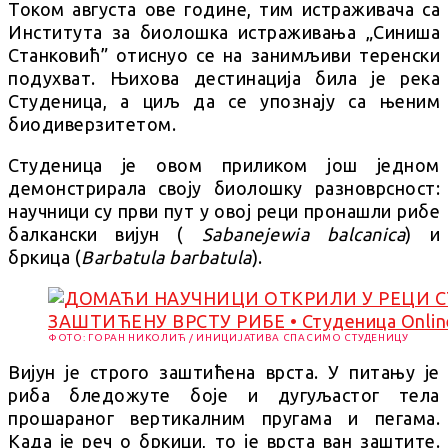
Током августа ове године, тим истраживача са
Института за биолошка истраживања „Синиша
Станковић” отиснуо се на занимљиви теренски
подухват. Њихова дестинација била је река
Студеница, а циљ да се упознају са њеним
биодиверзитетом.
Студеница је овом приликом још једном
демонстрирала своју биолошку разноврсност:
научници су први пут у овој реци пронашли рибе
балкански вијун (
Sabanejewia balcanica
) и
бркица (
Barbatula barbatula
).
ФОТО: ГОРАН НИКОЛИЋ / ИНИЦИЈАТИВА СПАСИМО СТУДЕНИЦУ
Вијун је строго заштићена врста. У питању је
риба бледожуте боје и дугуљастог тела
прошараног вертикалним пругама и пегама.
Када је реч о бркици, то је врста ван заштите.