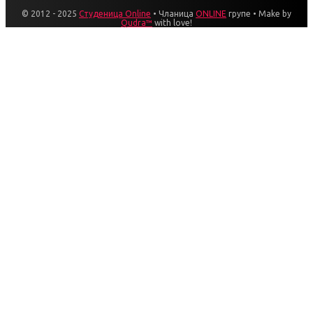
© 2012 - 2025
Студеница Online
• Чланица
ONLINE
групе • Make by
Qudra™
with love!