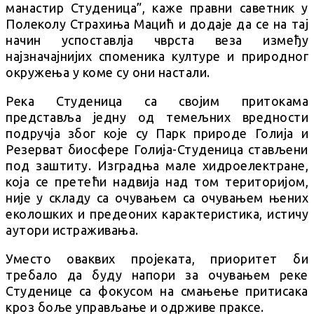
манастир Студеница”, каже правни саветник у
Полеколу Страхиња Мацић и додаје да се на тај
начин успоставлја чврста веза између
најзначајнијих споменика културе и природног
окружења у коме су они настали.
Река Студеница са својим притокама
представља једну од темељних вредности
подручја због које су Парк природе Голија и
Резерват биосфере Голија-Студеница стављени
под заштиту. Изградња мале хидроелектране,
која се претећи надвија над том територијом,
није у складу са очувањем са очувањем њених
еколошких и предеоних карактеристика, истичу
аутори истраживања.
Уместо оваквих пројеката, приоритет би
требало да буду напори за очувањем реке
Студенице са фокусом на смањење притисака
кроз боље управљање и одрживе праксе.