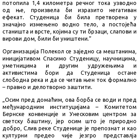
потопила 1,4 километра речног тока узводно
од ње, произвела би изразито негативан
ефекат. Студеница би била претворена у
значајно измењено водно тело, а постојећа
станишта и врсте, којима су ти брзаци, слапови и
вирови дом, били би уништени.”
Организација Полекол се заједно са мештанима,
иницијативом Спасимо Студеницу, научницима,
уметницима и другим удружењима и
активистима бори да Студеница остане
слободна река и да се читав њен ток формално
– правно и делотворно заштити.
„Осим пред домаћим, ова борба се води и пред
међународним институцијама – Комитетом
Бернске конвенције и Унесковим центром за
светску баштину, јер осим што је природно
добро, Слив реке Студенице је препознат и као
културни предео чије језгро представлја