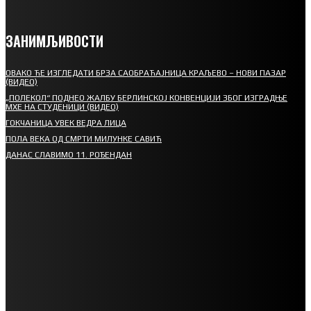
ЗАНИМЉИВОСТИ
ОВАКО ЋЕ ИЗГЛЕДАТИ БРЗА САОБРАЋАЈНИЦА КРАЉЕВО – НОВИ ПАЗАР
(ВИДЕО)
„ПОЛЕКОЛ“ ПОДНЕО ЖАЛБУ БЕРЛИНСКОЈ КОНВЕНЦИЈИ ЗБОГ ИЗГРАДЊЕ
МХЕ НА СТУДЕНИЦИ (ВИДЕО)
ГОКЧАНИЦА УВЕК ВЕДРА ЛИЦА
ПОЛА ВЕКА ОД СМРТИ МИЛУНКЕ САВИЋ
ДАНАС СЛАВИМО 11. РОЂЕНДАН
СПОРТ
СТАРТУЈУ ФУДБАЛЕРИ РАДНИКА И МИНЕРАЛА
СРЕТЕЊСКИ СУСРЕТ ПЛАНИНАРА НА ЖАРАЧКОЈ ПЛАНИНИ
ФУДБАЛ – РЕЗУЛТАТИ
ИН МЕМОРИАМ – ВЛАДАН СТАНИМИРОВИЋ
ФК ДЕВИЋИ ШАМПИОНИ ОПШТИНСКЕ ЛИГЕ