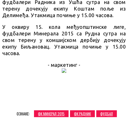
фудбалери Радника из Ушћа сутра на свом
терену дочекују екипу Коштам поље из
Делимеђа. Утакмица почиње у 15.00 часова.
У оквиру 15. кола међуопштинске лиге,
фудбалери Минерала 2015 са Рудна сутра на
свом терену у комшијском дербију дочекују
екипу Биљановац. Утакмица почиње у 15.00
часова.
- маркетинг -
ОЗНАКЕ:
ФК МИНЕРАЛ 2015
ФК РАДНИК
ФУДБАЛ