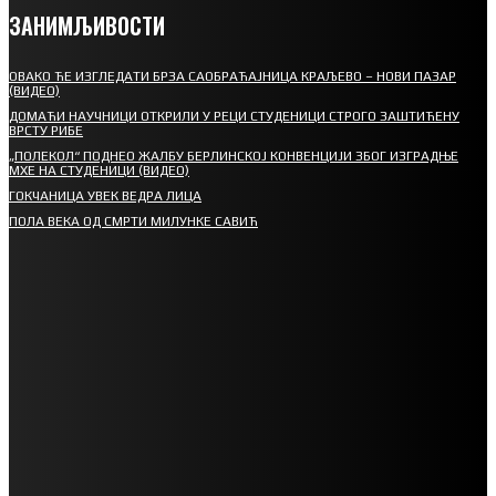
ЗАНИМЉИВОСТИ
ОВАКО ЋЕ ИЗГЛЕДАТИ БРЗА САОБРАЋАЈНИЦА КРАЉЕВО – НОВИ ПАЗАР
(ВИДЕО)
ДОМАЋИ НАУЧНИЦИ ОТКРИЛИ У РЕЦИ СТУДЕНИЦИ СТРОГО ЗАШТИЋЕНУ
ВРСТУ РИБЕ
„ПОЛЕКОЛ“ ПОДНЕО ЖАЛБУ БЕРЛИНСКОЈ КОНВЕНЦИЈИ ЗБОГ ИЗГРАДЊЕ
МХЕ НА СТУДЕНИЦИ (ВИДЕО)
ГОКЧАНИЦА УВЕК ВЕДРА ЛИЦА
ПОЛА ВЕКА ОД СМРТИ МИЛУНКЕ САВИЋ
СПОРТ
СРЕТЕЊСКИ СУСРЕТ ПЛАНИНАРА НА ЖАРАЧКОЈ ПЛАНИНИ
ФУДБАЛ – РЕЗУЛТАТИ
ИН МЕМОРИАМ – ВЛАДАН СТАНИМИРОВИЋ
ФК ДЕВИЋИ ШАМПИОНИ ОПШТИНСКЕ ЛИГЕ
ХУМАНИТАРНИ ТУРНИР ЗА ДИЈАНУ