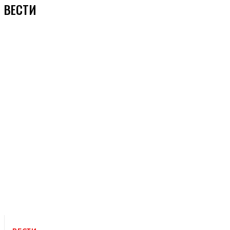
ВЕСТИ
ВРЕМЕНСКЕ ПРИЛИКЕ
ЗАНИМЉИВОСТИ
ЗДРАВСТВО
ИВАЊИЦА