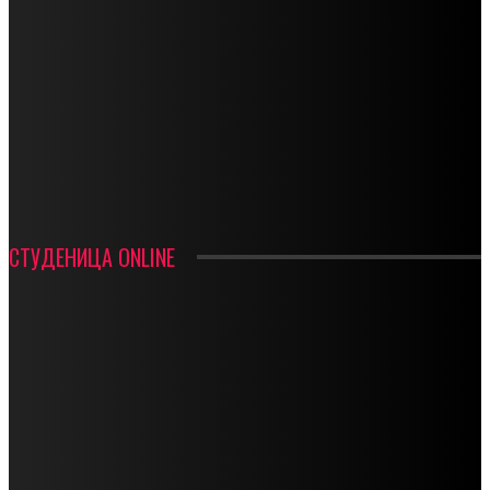
СПОРТ
СТАРТУЈУ ФУДБАЛЕРИ РАДНИКА И МИНЕРАЛА
СРЕТЕЊСКИ СУСРЕТ ПЛАНИНАРА НА ЖАРАЧКОЈ ПЛАНИНИ
ФУДБАЛ – РЕЗУЛТАТИ
ИН МЕМОРИАМ – ВЛАДАН СТАНИМИРОВИЋ
ФК ДЕВИЋИ ШАМПИОНИ ОПШТИНСКЕ ЛИГЕ
СТУДЕНИЦА ONLINE