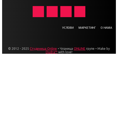
УСЛОВИ
МАРКЕТИНГ
О НАМА
© 2012 - 2025
Студеница Online
• Чланица
ONLINE
групе • Make by
Qudra™
with love!