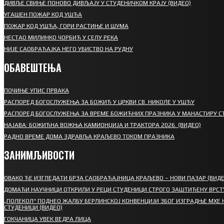
ДИВЉЕ СВИЊЕ ПОНОВО ДИВЉАЈУ У СТУДЕНИЧКОМ КРАЈУ (ВИДЕО)
УГАШЕН ПОЖАР КОД УШЋА
ПОЖАР КОД УШЋА, ГОРИ РАСТИЊЕ И ШУМА
НЕСТАО МИЛИНКО ЧОРБИЋ У СЕЛУ РЕКА
НИЈЕ САОБРАЋАЈКА НЕГО УБИСТВО НА РУДНУ
ОБАВЕШТЕЊА
ПОЧИЊЕ УПИС ПРВАКА
РАСПОРЕД БОГОСЛУЖЕЊА ЗА БОЖИЋ У ЦРКВИ СВ. НИКОЛЕ У УШЋУ
РАСПОРЕД БОГОСЛУЖЕЊА ЗА ВРЕМЕ БОЖИЋНИХ ПРАЗНИКА У МАНАСТИРУ С
НАЈАВА: БОЖИЋНА ВОЖЊА КАМИОНЏИЈА И ТРАКТОРА 2026. (ВИДЕО)
РАДНО ВРЕМЕ ДОМА ЗДРАВЉА КРАЉЕВО ТОКОМ ПРАЗНИКА
ЗАНИМЉИВОСТИ
ОВАКО ЋЕ ИЗГЛЕДАТИ БРЗА САОБРАЋАЈНИЦА КРАЉЕВО – НОВИ ПАЗАР (ВИДЕ
ДОМАЋИ НАУЧНИЦИ ОТКРИЛИ У РЕЦИ СТУДЕНИЦИ СТРОГО ЗАШТИЋЕНУ ВРСТ
„ПОЛЕКОЛ“ ПОДНЕО ЖАЛБУ БЕРЛИНСКОЈ КОНВЕНЦИЈИ ЗБОГ ИЗГРАДЊЕ МХЕ 
СТУДЕНИЦИ (ВИДЕО)
ГОКЧАНИЦА УВЕК ВЕДРА ЛИЦА