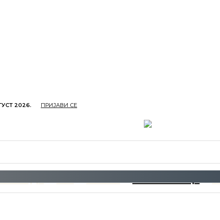
ГУСТ 2026.
ПРИЈАВИ СЕ
ОПРИВРЕДА
ОБРАЗОВАЊЕ
КУЛТУРА
TУРИЗ
СЛОБОДА
996
МЕЛОС
ШЉИВОВИЦА
Б