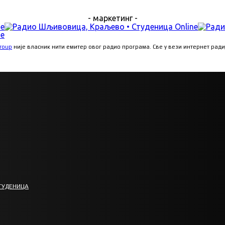
- маркетинг -
Group
није власник нити емитер овог радио програма. Све у вези интернет рад
ТУДЕНИЦА