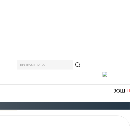
ПРЕТРАЖИ ПОРТАЛ
АМ
СПОРТ
ЗАНИМЉИВО
MORE
ЈОШ
АЊА 2