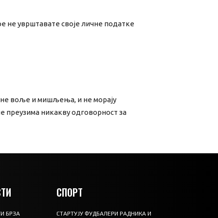
аре не уврштавате своје личне податке
не воље и мишљења, и не морају
е преузима никакву одговорност за
ТИ
СПОРТ
И БРЗА
СТАРТУЈУ ФУДБАЛЕРИ РАДНИКА И