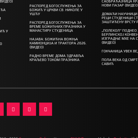
(ВИДЕО)
САОБРАЋАЈНИЦА КР
НОВИ ПАЗАР (ВИДЕО
РАСПОРЕД БОГОСЛУЖЕЊА ЗА
ШЋА
БОЖИЋ У ЦРКВИ СВ. НИКОЛЕ У
УШЋУ
ДОМАЋИ НАУЧНИЦИ 
РЕЦИ СТУДЕНИЦИ С
И
ЗАШТИЋЕНУ ВРСТУ 
РАСПОРЕД БОГОСЛУЖЕЊА ЗА
ВРЕМЕ БОЖИЋНИХ ПРАЗНИКА У
МАНАСТИРУ СТУДЕНИЦА
„ПОЛЕКОЛ“ ПОДНЕО
ИЋ У
БЕРЛИНСКОЈ КОНВЕН
ИЗГРАДЊЕ МХЕ НА 
НАЈАВА: БОЖИЋНА ВОЖЊА
(ВИДЕО)
КАМИОНЏИЈА И ТРАКТОРА 2026.
ГО
(ВИДЕО)
ГОКЧАНИЦА УВЕК В
РАДНО ВРЕМЕ ДОМА ЗДРАВЉА
КРАЉЕВО ТОКОМ ПРАЗНИКА
ПОЛА ВЕКА ОД СМР
САВИЋ