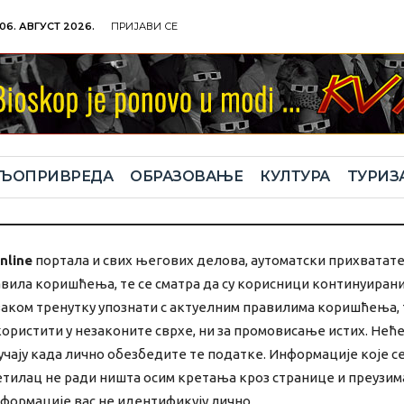
06. АВГУСТ 2026.
ПРИЈАВИ СЕ
ЉОПРИВРЕДА
ОБРАЗОВАЊЕ
КУЛТУРА
TУРИЗ
nline
портала и свих његових делова, аутоматски прихватат
равила коришћења, те се сматра да су корисници континуир
сваком тренутку упознати с актуелним правилима коришћења, те
користити у незаконите сврхе, ни за промовисање истих. Не
чају када лично обезбедите те податке. Информације које се 
тилац не ради ништа осим кретања кроз странице и преузим
формације вас не идентификују лично.