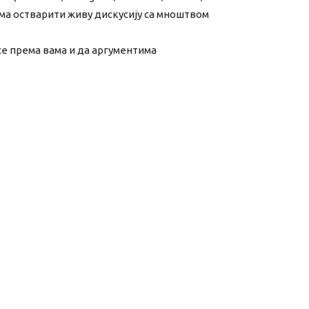
ма остварити живу дискусију са мноштвом
се према вама и да аргументима