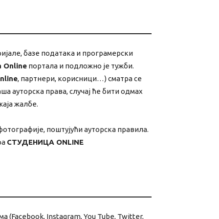
ријале, базе података и програмерски
 Online
портала и подложно је тужби.
nline
, партнери, корисници…) сматра се
а ауторска права, случај ће бити одмах
аја жалбе.
фотографије, поштујући ауторска правила.
ра
СТУДЕНИЦА ONLINE
(Facebook, Instagram, You Tube, Twitter,