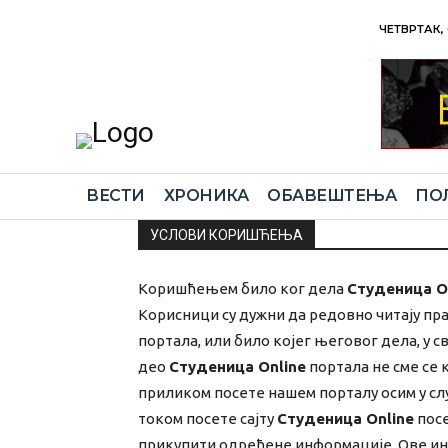
ЧЕТВРТАК, 
ВЕСТИ
ХРОНИКА
ОБАВЕШТЕЊА
ПО
УСЛОВИ КОРИШЋЕЊА
Коришћењем било ког дела
Студеница O
Корисници су дужни да редовно читају п
портала, или било којег његовог дела, у 
део
Студеница Online
портала не сме се 
приликом посете нашем порталу осим у слу
током посете сајту
Студеница Online
посе
прикупити одређене информације. Ове ин