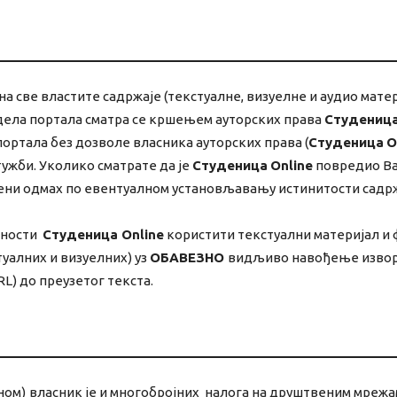
а све властите садржаје (текстуалне, визуелне и аудио мате
ела портала сматра се кршењем ауторских права
Студеница
ртала без дозволе власника ауторских права (
Студеница
O
ужби. Уколико сматрате да је
Студеница
Online
повредио Ваш
њени одмах по евентуалном установљавању истинитости садрж
асности
Студеница Online
користити текстуални материјал и 
уалних и визуелних) уз
OБАВЕЗНО
видљиво навођење изво
L) до преузетог текста.
ном)
власник је и многобројних налога на друштвеним мрежама 