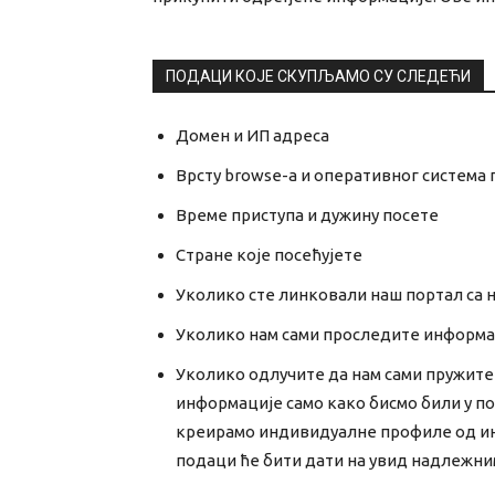
ПОДАЦИ КОЈЕ СКУПЉАМО СУ СЛЕДЕЋИ
Домен и ИП адреса
Врсту browse-а и оперативног система 
Време приступа и дужину посете
Стране које посећујете
Уколико сте линковали наш портал са не
Уколико нам сами проследите информа
Уколико одлучите да нам сами пружите
информације само како бисмо били у по
креирамо индивидуалне профиле од инф
подаци ће бити дати на увид надлежни