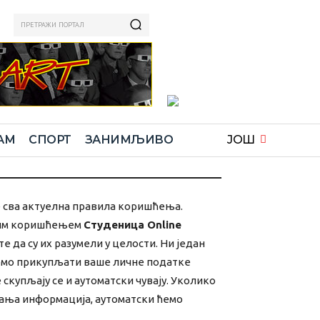
ПРЕТРАЖИ ПОРТАЛ
АМ
СПОРТ
ЗАНИМЉИВО
ЈОШ
е сва актуелна правила коришћења.
аним коришћењем
Студеница Online
 да су их разумели у целости. Ни један
ћемо прикупљати ваше личне податке
скупљају се и аутоматски чувају. Уколико
ања информација, аутоматски ћемо