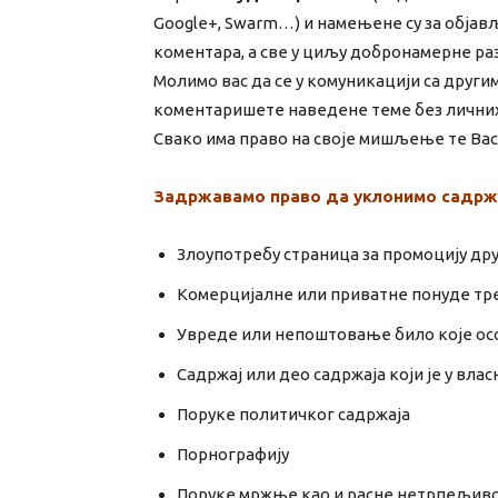
Google+, Swarm…) и намењене су за објав
коментара, а све у циљу добронамерне ра
Молимо вас да се у комуникацији са друг
коментаришете наведене теме без личних
Свако има право на своје мишљење те Вас
Задржавамо право да уклонимо садржа
Злоупотребу страница за промоцију дру
Комерцијалне или приватне понуде тр
Увреде или непоштовање било које осо
Садржај или део садржаја који је у вла
Поруке политичког садржаја
Порнографију
Поруке мржње као и расне нетрпељив