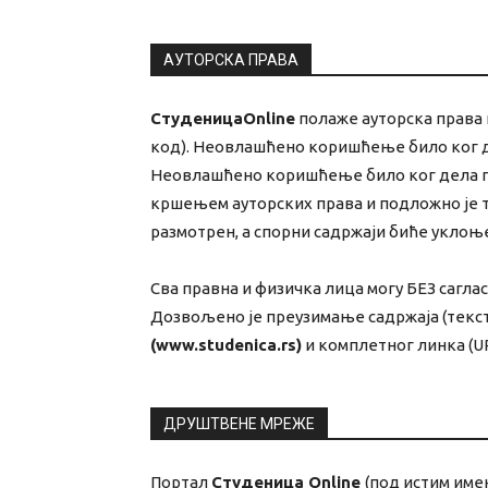
АУТОРСКА ПРАВА
СтуденицаOnline
полаже ауторска права н
код). Неовлашћено коришћење било ког д
Неовлашћено коришћење било ког дела по
кршењем ауторских права и подложно је т
размотрен, а спорни садржаји биће укло
Сва правна и физичка лица могу БЕЗ сагл
Дозвољено је преузимање садржаја (текст
(www.studenica.rs)
и комплетног линка (UR
ДРУШТВЕНЕ МРЕЖЕ
Портал
Студеница Online
(под истим име