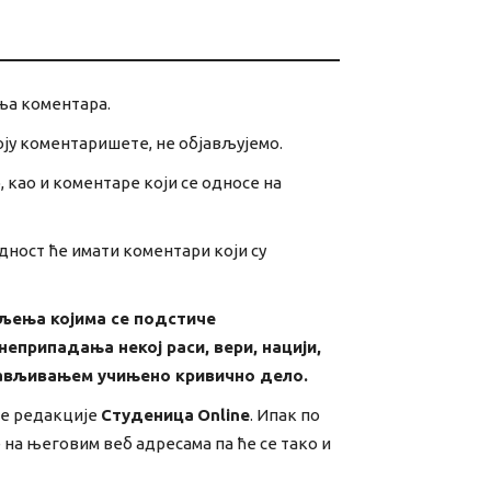
ња коментара.
оју коментаришете, не објављујемо.
 као и коментаре који се односе на
ност ће имати коментари који су
шљења којима се подстиче
еприпадања некој раси, вери, нацији,
бјављивањем учињено кривично дело.
ве редакције
Студеница
Online
. Ипак по
е на његовим веб адресама па ће се тако и