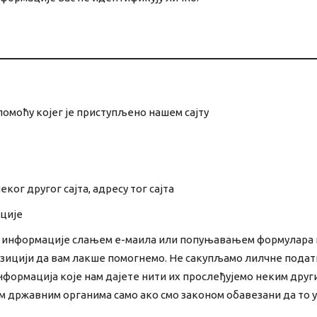
помоћу којег је приступљено нашем сајту
ког другог сајта, адресу тог сајта
ције
 информације слањем е-маила или попуњавањем формулара н
зицији да вам лакше помогнемо. Не сакупљамо лилчне податке 
ормација које нам дајете нити их прослеђујемо неким друг
м државним органима само ако смо законом обавезани да то 