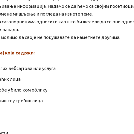
љивање информација. Надамо се да ћемо са својим посетиоци
змене мишљења и погледа на изнете теме.
им саговорницима односите као што би желели да се они одно
 напада.
 молимо да своје не покушавате да наметнете другима.
ј који садржи:
гих вебсајтова или услуга
ећих лица
бе у било ком облику
сништву трећих лица
ости