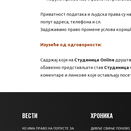
Приватност података и људска права су на
попут адреса, телефона и сл.
Задржавамо право промене услова кориш
Изузеће од одговорности:
Садржај који на
Студеница Online
друштве
обавезно представљати став
Студеница 
коментаре и линкове које остављају посе
ВЕСТИ
ХРОНИКА
КО ИМА ПРАВО НА ПОПУСТЕ ЗА
ДИВЉЕ СВИЊЕ ПОНОВО