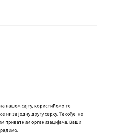
а нашем сајту, користићемо те
ни за једну другу сврху. Такође, не
им приватним организацијама. Ваши
урадимо.