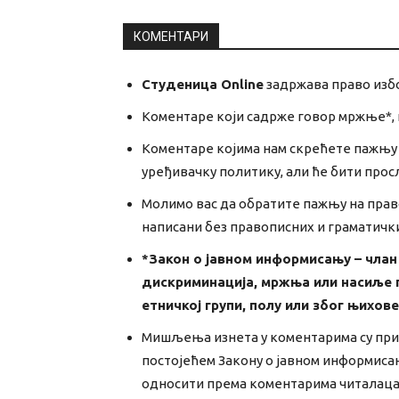
КОМЕНТАРИ
Студеница Online
задржава право избо
Коментаре који садрже говор мржње*, п
Коментаре којима нам скрећете пажњу н
уређивачку политику, али ће бити прос
Молимо вас да обратите пажњу на прав
написани без правописних и граматичк
*Закон о јавном информисању – члан
дискриминација, мржња или насиље п
етничкој групи, полу или због њихо
Мишљења изнета у коментарима су при
постојећем Закону о јавном информис
односити према коментарима читалаца