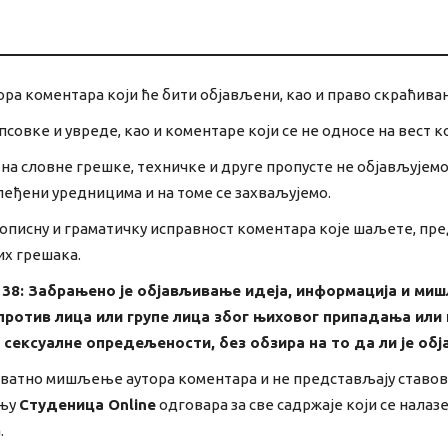
ра коментара који ће бити објављени, као и право скраћива
совке и увреде, као и коментаре који се не односе на вест к
а словне грешке, техничке и друге пропусте не објављујемо,
леђени уредницима и на томе се захваљујемо.
описну и граматичку исправност коментара које шаљете, пред
их грешака.
 38: Забрањено је објављивање идеја, информација и ми
ротив лица или групе лица због њиховог припадања или н
ве сексуалне опредељености, без обзира на то да ли је о
ватно мишљење аутора коментара и не представљају ставо
ању
Студеница Online
одговара за све садржаје који се налаз
.