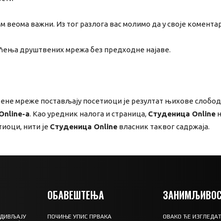
м веома важни. Из тог разлога вас молимо да у своје комент
ћења друштвених мрежа без предходне најаве.
не мреже постављају посетиоци је резултат њихове слобод
Online-a
. Као уредник налога и страница,
Студеница Online
н
тиоци, нити је
Студеница Online
власник таквог садржаја.
ОБАВЕШТЕЊА
ЗАНИМЉИВОС
 ДИВЉАЈУ
ПОЧИЊЕ УПИС ПРВАКА
ОВАКО ЋЕ ИЗГЛЕДАТ