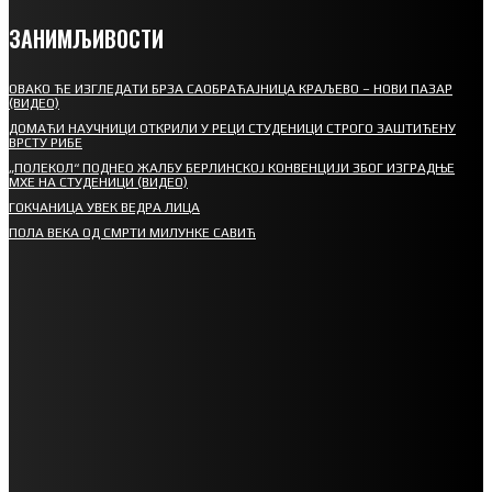
ЗАНИМЉИВОСТИ
ОВАКО ЋЕ ИЗГЛЕДАТИ БРЗА САОБРАЋАЈНИЦА КРАЉЕВО – НОВИ ПАЗАР
(ВИДЕО)
ДОМАЋИ НАУЧНИЦИ ОТКРИЛИ У РЕЦИ СТУДЕНИЦИ СТРОГО ЗАШТИЋЕНУ
ВРСТУ РИБЕ
„ПОЛЕКОЛ“ ПОДНЕО ЖАЛБУ БЕРЛИНСКОЈ КОНВЕНЦИЈИ ЗБОГ ИЗГРАДЊЕ
МХЕ НА СТУДЕНИЦИ (ВИДЕО)
ГОКЧАНИЦА УВЕК ВЕДРА ЛИЦА
ПОЛА ВЕКА ОД СМРТИ МИЛУНКЕ САВИЋ
СПОРТ
СТАРТУЈУ ФУДБАЛЕРИ РАДНИКА И МИНЕРАЛА
СРЕТЕЊСКИ СУСРЕТ ПЛАНИНАРА НА ЖАРАЧКОЈ ПЛАНИНИ
ФУДБАЛ – РЕЗУЛТАТИ
ИН МЕМОРИАМ – ВЛАДАН СТАНИМИРОВИЋ
ФК ДЕВИЋИ ШАМПИОНИ ОПШТИНСКЕ ЛИГЕ