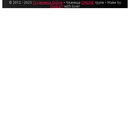
© 2012 - 2025
Студеница Online
• Чланица
ONLINE
групе • Make by
Qudra™
with love!