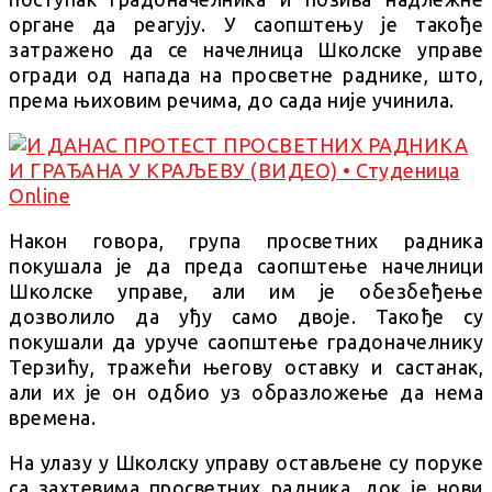
органе да реагују. У саопштењу је такође
затражено да се начелница Школске управе
огради од напада на просветне раднике, што,
према њиховим речима, до сада није учинила.
Након говора, група просветних радника
покушала је да преда саопштење начелници
Школске управе, али им је обезбеђење
дозволило да уђу само двоје. Такође су
покушали да уруче саопштење градоначелнику
Терзићу, тражећи његову оставку и састанак,
али их је он одбио уз образложење да нема
времена.
На улазу у Школску управу остављене су поруке
са захтевима просветних радника, док је нови