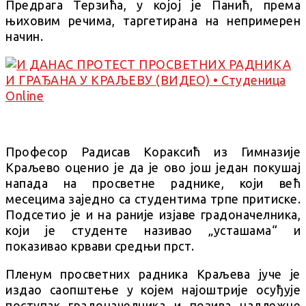
Предрага Терзића, у којој је Панић, према
њиховим речима, таргетирана на непримерен
начин.
Професор Радисав Кораксић из Гимназије
Краљево оценио је да је ово још један покушај
напада на просветне раднике, који већ
месецима заједно са студентима трпе притиске.
Подсетио је и на раније изјаве градоначелника,
који је студенте називао „усташама“ и
показивао крвави средњи прст.
Пленум просветних радника Краљева јуче је
издао саопштење у којем најоштрије осуђује
поступак градоначелника и позива надлежне