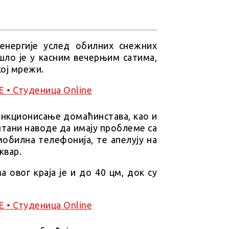
 енергије услед обилних снежних
шло је у касним вечерњим сатима,
кој мрежи.
ункционисање домаћинстава, као и
штани наводе да имају проблеме са
мобилна телефонија, те апелују на
квар.
 овог краја је и до 40 цм, док су