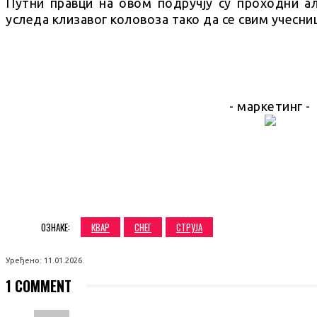
Путни правци на овом подручју су проходни а
уследа клизавог коловоза тако да се свим учесниц
- маркетинг -
SHARE
ОЗНАКЕ:
КВАР
СНЕГ
СТРУЈА
Уређено:
11.01.2026.
1 COMMENT