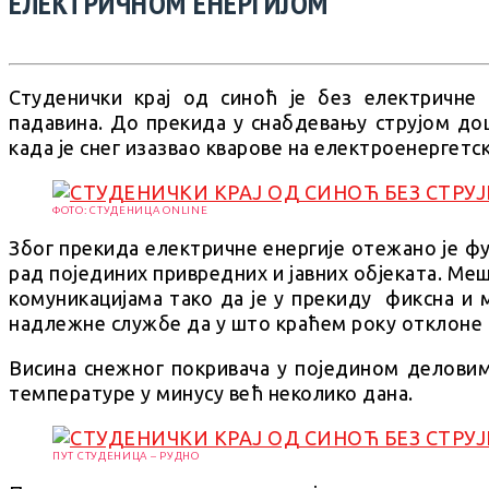
ЕЛЕКТРИЧНОМ ЕНЕРГИЈОМ
Студенички крај од синоћ је без електричне
падавина. До прекида у снабдевању струјом до
када је снег изазвао кварове на електроенергетс
ФОТО: СТУДЕНИЦА ONLINE
Због прекида електричне енергије отежано је ф
рад појединих привредних и јавних објеката. Ме
комуникацијама тако да је у прекиду фиксна и 
надлежне службе да у што краћем року отклоне 
Висина снежног покривача у поједином деловима
температуре у минусу већ неколико дана.
ПУТ СТУДЕНИЦА – РУДНО