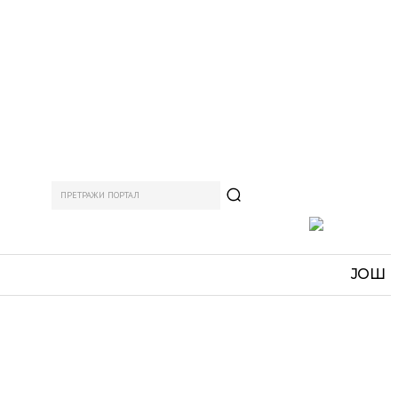
ПРЕТРАЖИ ПОРТАЛ
АМ
СПОРТ
ЗАНИМЉИВО
MORE
ЈОШ