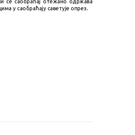
ли се саобраћај отежано одржава
има у саобраћају саветује опрез.