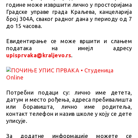
године може извршити лично у просторијама
Градске управе града Краљева, канцеларија
број 304А, сваког радног дана у периоду од 7
до 15 часова.
Евидентирање се може вршити и слањем
података на имејл адресу
upisprvaka@kraljevo.rs
.
Потребни подаци су: лично име детета,
датум и место рођења, адреса пребивалишта
или боравишта, лично име родитеља,
контакт телефон и назив школе у коју се дете
уписује.
За додатне информације можете се