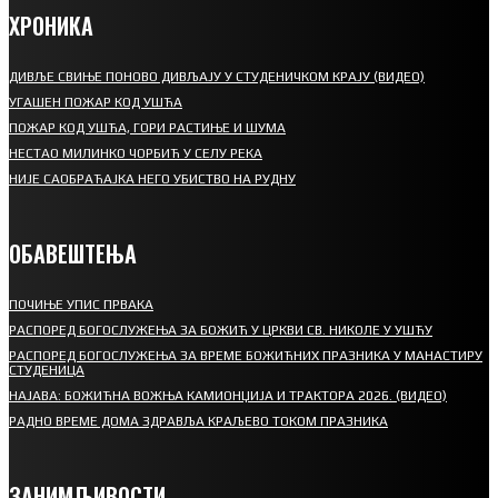
ХРОНИКА
ДИВЉЕ СВИЊЕ ПОНОВО ДИВЉАЈУ У СТУДЕНИЧКОМ КРАЈУ (ВИДЕО)
УГАШЕН ПОЖАР КОД УШЋА
ПОЖАР КОД УШЋА, ГОРИ РАСТИЊЕ И ШУМА
НЕСТАО МИЛИНКО ЧОРБИЋ У СЕЛУ РЕКА
НИЈЕ САОБРАЋАЈКА НЕГО УБИСТВО НА РУДНУ
ОБАВЕШТЕЊА
ПОЧИЊЕ УПИС ПРВАКА
РАСПОРЕД БОГОСЛУЖЕЊА ЗА БОЖИЋ У ЦРКВИ СВ. НИКОЛЕ У УШЋУ
РАСПОРЕД БОГОСЛУЖЕЊА ЗА ВРЕМЕ БОЖИЋНИХ ПРАЗНИКА У МАНАСТИРУ
СТУДЕНИЦА
НАЈАВА: БОЖИЋНА ВОЖЊА КАМИОНЏИЈА И ТРАКТОРА 2026. (ВИДЕО)
РАДНО ВРЕМЕ ДОМА ЗДРАВЉА КРАЉЕВО ТОКОМ ПРАЗНИКА
ЗАНИМЉИВОСТИ