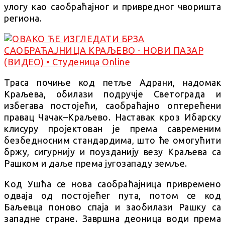
улогу као саобраћајног и привредног чворишта
региона.
Траса почиње код петље Адрани, надомак
Краљева, обилази подручје Светограда и
избегава постојећи, саобраћајно оптерећени
правац Чачак–Краљево. Наставак кроз Ибарску
клисуру пројектован је према савременим
безбедносним стандардима, што ће омогућити
бржу, сигурнију и поузданију везу Краљева са
Рашком и даље према југозападу земље.
Код Ушћа се нова саобраћајница привремено
одваја од постојећег пута, потом се код
Баљевца поново спаја и заобилази Рашку са
западне стране. Завршна деоница води према