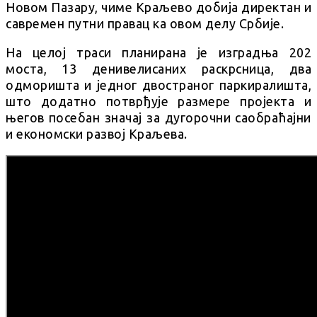
Новом Пазару, чиме Краљево добија директан и
савремен путни правац ка овом делу Србије.
На целој траси планирана је изградња 202
моста, 13 денивелисаних раскрсница, два
одморишта и једног двостраног паркиралишта,
што додатно потврђује размере пројекта и
његов посебан значај за дугорочни саобраћајни
и економски развој Краљева.