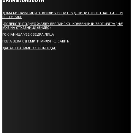
ДОМАЋИ НАУЧНИЦИ ОТКРИЛИ У РЕЦИ СТУДЕНИЦИ СТРОГО ЗАШТИЋЕНУ
ВРСТУ РИБЕ
„ПОЛЕКОЛ“ ПОДНЕО ЖАЛБУ БЕРЛИНСКОЈ КОНВЕНЦИЈИ ЗБОГ ИЗГРАДЊЕ
МХЕ НА СТУДЕНИЦИ (ВИДЕО)
ГОКЧАНИЦА УВЕК ВЕДРА ЛИЦА
ПОЛА ВЕКА ОД СМРТИ МИЛУНКЕ САВИЋ
ДАНАС СЛАВИМО 11. РОЂЕНДАН
СПОРТ
СТАРТУЈУ ФУДБАЛЕРИ РАДНИКА И МИНЕРАЛА
СРЕТЕЊСКИ СУСРЕТ ПЛАНИНАРА НА ЖАРАЧКОЈ ПЛАНИНИ
ФУДБАЛ – РЕЗУЛТАТИ
ИН МЕМОРИАМ – ВЛАДАН СТАНИМИРОВИЋ
ФК ДЕВИЋИ ШАМПИОНИ ОПШТИНСКЕ ЛИГЕ