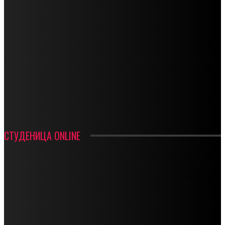
СПОРТ
СТАРТУЈУ ФУДБАЛЕРИ РАДНИКА И МИНЕРАЛА
СРЕТЕЊСКИ СУСРЕТ ПЛАНИНАРА НА ЖАРАЧКОЈ ПЛАНИНИ
ФУДБАЛ – РЕЗУЛТАТИ
ИН МЕМОРИАМ – ВЛАДАН СТАНИМИРОВИЋ
ФК ДЕВИЋИ ШАМПИОНИ ОПШТИНСКЕ ЛИГЕ
СТУДЕНИЦА ONLINE