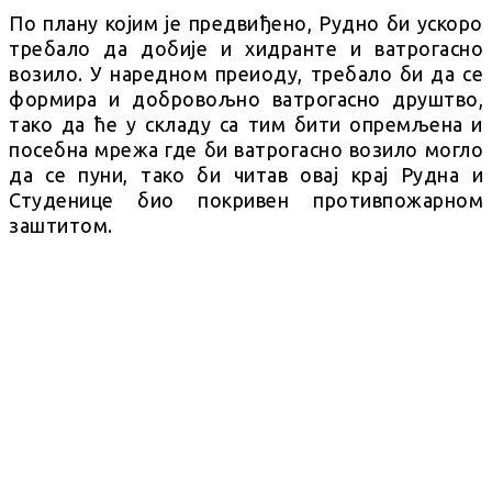
По плану којим је предвиђено, Рудно би ускоро
требало да добије и хидранте и ватрогасно
возило. У наредном преиоду, требало би да се
формира и добровољно ватрогасно друштво,
тако да ће у складу са тим бити опремљена и
посебна мрежа где би ватрогасно возило могло
да се пуни, тако би читав овај крај Рудна и
Студенице био покривен противпожарном
заштитом.