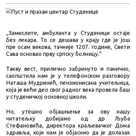
„Замислите, амбуланта у Студеници остаје
без лекара. То се дешава у крају где је још
пре осам векова, тачније 1207. године, Свети
Сава основао прву српску болницу.”
Такву вест, прилично забринуто и панично,
саопштила нам је у телефонском разговору
Наташа Мудринић, пензионисана учитељица,
која је већи део свог радног века провела баш
у студеничкој основној школи.
Но, утешно објашњење за ову нашу
читатељку добијамо од др Љуба
Стефановића, директора краљевачког Дома
здравља, који нам је објаснио да је долазак