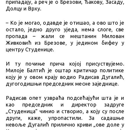
припадају, а реч је о Брезови, Ђакову, Засаду,
Долцу и Врху.
– Ко је могао, одавде је отишао, а ово што је
остало, једно друго уједа, нема слоге, све
пропада – жали се мештанин Милован
Живковић из Брезове, у једином бифеу у
центру Студенице.
И ту почиње прича којој присуствујемо.
Милоје Балтић је оштар критичар политике
коју је у овом крају водио Радисав Дугалић,
дугогодишњи председник месне заједнице.
Радисав опет узвраћа подсећајући шта је и
као председник и директор задруге
„Студеница” чинио и створио, а коју су после
други, каже, упропастили. За садашње
невоље Дугалић прилично криви „ове доле у