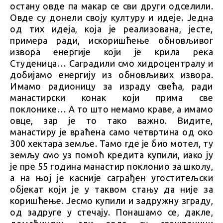
остану овде па макар се сви други одселили.
Овде су донели своју културу и идеје. Једна
од тих идеја, која је реализована, јесте,
примера ради, искоришћење обновљивог
извора енергије који је крила река
Студеница… Саградили смо хидроцентралу и
добијамо енергију из обновљивих извора.
Имамо радионицу за израду свећа, ради
манастирски конак који прима све
поклонике… А то што немамо краве, а имамо
овце, зар је то тако важно. Видите,
манастиру је враћена само четвртина од око
300 хектара земље. Тамо где је био мотел, ту
земљу смо уз помоћ кредита купили, иако ју
је пре 55 година манастир поклонио за школу,
а на њој је касније саграђен угоститељски
објекат који је у таквом стању да није за
коришћење. Јесмо купили и задружну зграду,
од задруге у стечају. Понашамо се, дакле,