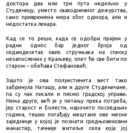
доктора два или три пута недељно у
Студеницу, уместо свакодневног дежурства,
само привремена мера због одмора, али и
недостатка лекара.
Кад се то реши, када се одобри пријем у
радни однос бар једног броја од
седамдесетак ових стручњака на списку
незапослених у Краљеву, опет ће све бити по
старом – обећава Стефановић.
Зашто је ова полуистинита вест тако
забринула Наташу, али и друге Студеничане,
па су чак писали и писмо градској управи.
Нема друге, већ је у питању прека потреба,
јер старост и болести, нарочито последњих
година, тешко погађају мештане ове месне
заједнице у којој је познати средњовековни
манастир, тачније житеље села која јој