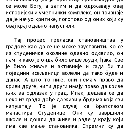
се моле Богу, а затим и да одржавају овај
историјски и уметнички комплекс, он признаје
да је начуо критике, поготово од оних који су
овај крај одавно напустили.
– Тај процес преласка становништва у
градове као да се не може зауставити. Ко се
из студеничке околине одавно одселио, он
памти како је онда било више људи, ђака. Све
је било живље и активније и сада би ти
поједини исељеници волели да тако буде и
данас. А што то није, они немају право да
криви друге, нити други имају право да криве
њих за одлазак у град. Ипак, дешава се да
неко из града дође да живи у брдима која сви
напуштају. То је случај са братством
манастира Студенице. Они су завршили
школе и дошли да живе и раде у крају који
има све мање становника. Спремни су да