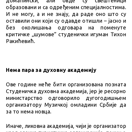
домаћински, али овде су свештеници
образовани и са одређеним специјалностима.
И не могу, а и не знају, да раде оно што су
оставили они који су одавде отишли – јасно и
без околишања одговара на поменуте
критичке „шумове” студенички игуман Тихон
Ракићевић.
Нема пара за духовну академију
Ове године неће бити организована позната
Студеничка духовна академија, јер је ресорно
министарство одговорило дугогодишњем
организатору Музичкој омладини Србије да
за то нема новца.
Иначе, ликовна академија, чији је организатор