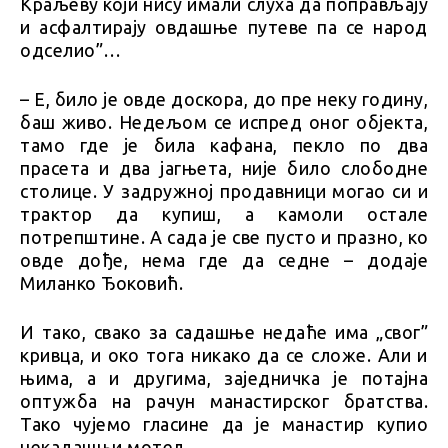
Краљеву који нису имали слуха да поправљају
и асфалтирају овдашње путеве па се народ
одселио”…
– Е, било је овде доскора, до пре неку годину,
баш живо. Недељом се испред оног објекта,
тамо где је била кафана, пекло по два
прасета и два јагњета, није било слободне
столице. У задружној продавници могао си и
трактор да купиш, а камоли остале
потрепштине. А сада је све пусто и празно, ко
овде дође, нема где да седне – додаје
Миланко Ђоковић.
И тако, свако за садашње недаће има „свог”
кривца, и око тога никако да се сложе. Али и
њима, а и другима, заједничка је потајна
оптужба на рачун манастирског братства.
Тако чујемо гласине да је манастир купио
некадашњи мотел.