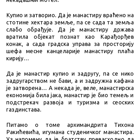
Купио и затворио. Да је манастиру враћено на
стотине хектара земље, па се сада та земља
слабо обрађује. Да је манастиру држава
вратила објекат познат као Карађорђев
конак, а сада градска управа за просторију
шефа месне канцеларије манастиру плаћа
кирију…
Да је манастир купио и задругу, па се нико
задругарством не бави, а и задружна кафана
је затворена… А некада је, веле, манастирска
економија била јака, манастир је био темељ и
подстрекач развоја и туризма и сеоских
газдинстава.
Питамо о томе архимандрита Тихона
Ракићевића, игумана студеничког манастира.
Уз напомену да је братству превасходно да