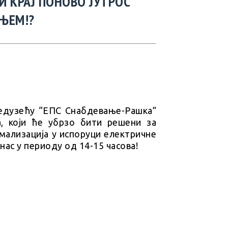
И КРАЈ ПОНОВО ЈУТРОС
ЊЕМ!?
редузећу “ЕПС Снабдевање-Рашка”
а, који ће убрзо бити решени за
рмализација у испоруци електричне
нас у периоду од 14-15 часова!