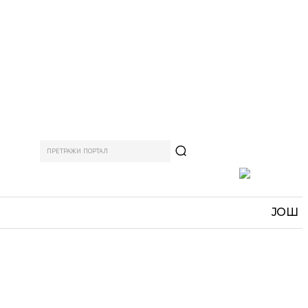
ПРЕТРАЖИ ПОРТАЛ
АМ
СПОРТ
ЗАНИМЉИВО
MORE
ЈОШ