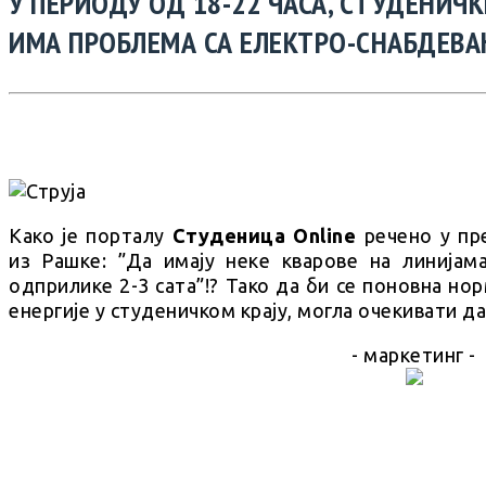
У ПЕРИОДУ ОД 18-22 ЧАСА, СТУДЕНИЧК
ИМА ПРОБЛЕМА СА ЕЛЕКТРО-СНАБДЕВА
Како је порталу
Студеница Оnline
речено у п
из Рашке: ”Да имају неке кварове на линијам
одприлике 2-3 сата”!? Тако да би се поновна но
енергије у студеничком крају, могла очекивати да
- маркетинг -
SHARE