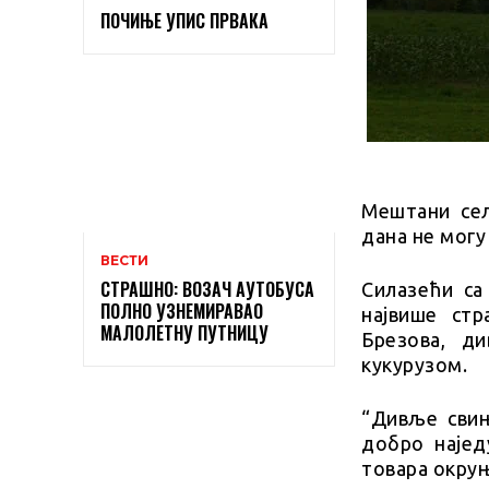
ПОЧИЊЕ УПИС ПРВАКА
Мештани сел
дана не могу
ВЕСТИ
СТРАШНО: ВОЗАЧ АУТОБУСА
Силазећи са
ПОЛНО УЗНЕМИРАВАО
највише стр
МАЛОЛЕТНУ ПУТНИЦУ
Брезова, д
кукурузом.
“Дивље свињ
добро најед
товара окруњ