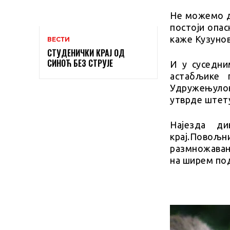
Не можемо д
постоји опас
каже Кузуно
ВЕСТИ
СТУДЕНИЧКИ КРАЈ ОД
СИНОЋ БЕЗ СТРУЈЕ
И у суседни
астабљике 
Удружењулов
утврде штет
Најезда д
крај.Пово
размножавањ
на ширем под