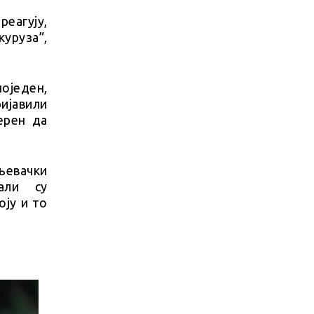
еагују,
куруза”,
оједен,
ијавили
ерен да
евачки
али су
ју и то