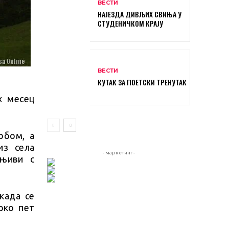
ВЕСТИ
НАЈЕЗДА ДИВЉИХ СВИЊА У
СТУДЕНИЧКОМ КРАЈУ
ВЕСТИ
КУТАК ЗА ПОЕТСКИ ТРЕНУТАК
х месец
обом, а
из села
- маркетинг -
 њиви с
када се
око пет