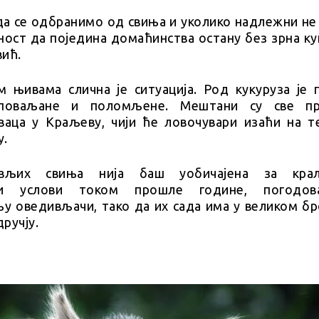
а се одбранимо од свиња и уколико надлежни не р
ност да поједина домаћинства остану без зрна ку
вић.
м њивама слична је ситуација. Род кукуруза је п
поваљане и поломљене. Мештани су све пр
аца у Краљеву, чији ће ловочувари изаћи на т
у.
ивљих свиња нија баш уобичајена за краљ
љни услови током прошле године, погодов
у оведивљачи, тако да их сада има у великом бро
ручју.