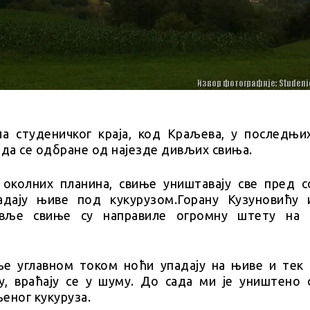
а студеничког краја, код Краљева, у последњи
 да се одбране од најезде дивљих свиња.
 околних планина, свиње уништавају све пред с
адају њиве под кукурузом.Горану Кузуновићу 
ивље свиње су направиле огромну штету на
е углавном током ноћи упадају на њиве и тек 
у, враћају се у шуму. До сада ми је уништено 
еног кукуруза.