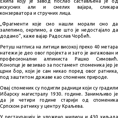
Екипа коју је завод послао састављена је од
искусних али и смелих вајара, сликара
конзерватора и стручних лица.
„Фрагменти које смо нашли морали смо да
залепимо, окрпимо, а све што је недостајало да
додамо“, каже вајар Радослав Чорбић.
Ретуш натписа на литици високој преко 40 метара
натежи је део овог пројекта и зато је ангажован и
професионални алпиниста Рашко Симовић.
Конопце је везивао за постамент споменика јер је
црни бор, који је сам никао поред овог ратника,
под заштитом државе као споменик природе.
Овај споменик су подигли радници који су градили
Ибарску магистралу 1930. године. Занимљиво је
да је четири године старији од споменика
Српском ратнику у центру Краљева.
У рестаурацију је уложено милион и 430 хиљада