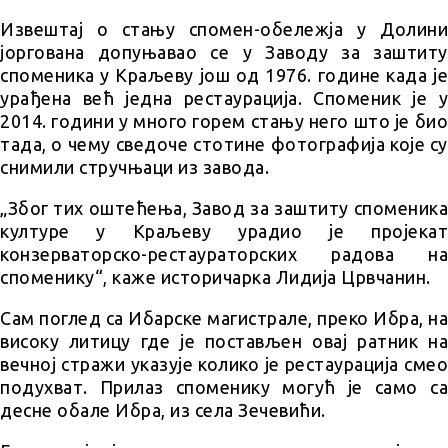
Извештај о стању спомен-обележја у Долини
јоргована допуњавао се у Заводу за заштиту
споменика у Краљеву још од 1976. године када је
урађена већ једна рестаурација. Споменик је у
2014. години у много горем стању него што је био
тада, о чему сведоче стотине фотографија које су
снимили стручњаци из завода.
„Због тих оштећења, Завод за заштиту споменика
културе у Краљеву урадио је пројекат
конзерваторско-рестаураторских радова на
споменику“, каже историчарка Лидија Црвчанин.
Сам поглед са Ибарске магистрале, преко Ибра, на
високу литицу где је постављен овај ратник на
вечној стражи указује колико је рестаурација смео
подухват. Прилаз споменику могућ је само са
десне обале Ибра, из села Зечевићи.