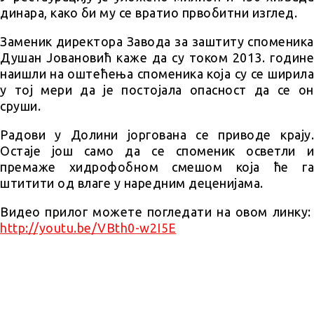
динара, како би му се вратио првобитни изглед.
Заменик директора Завода за заштиту споменика
Душан Јовановић каже да су током 2013. године
наишли на оштећења споменика која су се ширила
у тој мери да је постојала опасност да се он
сруши.
Радови у Долини јоргована се приводе крају.
Остаје још само да се споменик осветли и
премаже хидрофобном смешом која ће га
штитити од влаге у наредним деценијама.
Видео прилог можете погледати на овом линку:
http://youtu.be/VBth0-w2I5E