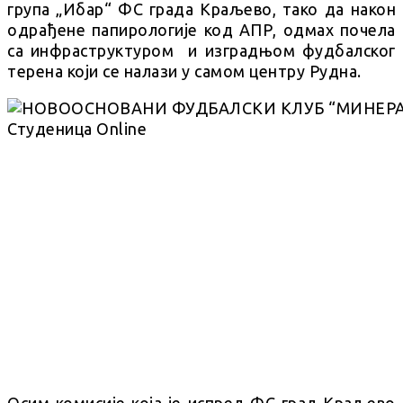
група „Ибар“ ФС града Краљево, тако да након
одрађене папирологије код АПР, одмах почела
са инфраструктуром и изградњом фудбалског
терена који се налази у самом центру Рудна.
Осим комисије која је испред ФС град Краљево