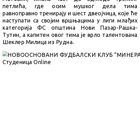
петлића, где осим мушког дела тима
равноправно тренирају и шест двеојчица, које ће
наступати са својим вршњацима у лиги млађих
категорија ФС општина Нови Пазар-Рашка-
Тутин, а капитен овог тима је врло талентована
Шеклер Милица из Рудна.