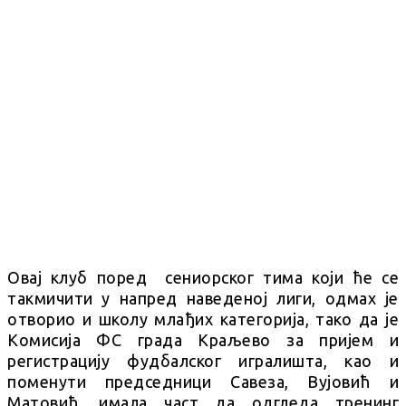
Овај клуб поред сениорског тима који ће се
такмичити у напред наведеној лиги, одмах је
отворио и школу млађих категорија, тако да је
Комисија ФС града Краљево за пријем и
регистрацију фудбалског игралишта, као и
поменути председници Савеза, Вујовић и
Матовић, имала част да одгледа тренинг