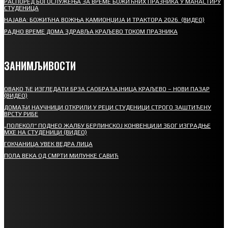
РАСПОРЕД БОГОСЛУЖЕЊА ЗА ВРЕМЕ БОЖИЋНИХ ПРАЗНИКА У МАНАСТИРУ
СТУДЕНИЦА
НАЈАВА: БОЖИЋНА ВОЖЊА КАМИОНЏИЈА И ТРАКТОРА 2026. (ВИДЕО)
РАДНО ВРЕМЕ ДОМА ЗДРАВЉА КРАЉЕВО ТОКОМ ПРАЗНИКА
ЗАНИМЉИВОСТИ
ОВАКО ЋЕ ИЗГЛЕДАТИ БРЗА САОБРАЋАЈНИЦА КРАЉЕВО – НОВИ ПАЗАР
(ВИДЕО)
ДОМАЋИ НАУЧНИЦИ ОТКРИЛИ У РЕЦИ СТУДЕНИЦИ СТРОГО ЗАШТИЋЕНУ
ВРСТУ РИБЕ
„ПОЛЕКОЛ“ ПОДНЕО ЖАЛБУ БЕРЛИНСКОЈ КОНВЕНЦИЈИ ЗБОГ ИЗГРАДЊЕ
МХЕ НА СТУДЕНИЦИ (ВИДЕО)
ГОКЧАНИЦА УВЕК ВЕДРА ЛИЦА
ПОЛА ВЕКА ОД СМРТИ МИЛУНКЕ САВИЋ
СПОРТ
СТАРТУЈУ ФУДБАЛЕРИ РАДНИКА И МИНЕРАЛА
СРЕТЕЊСКИ СУСРЕТ ПЛАНИНАРА НА ЖАРАЧКОЈ ПЛАНИНИ