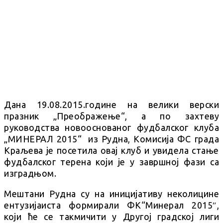
Дана 19.08.2015.године на велики верски
празник „Преображење“, а по захтеву
руководства новооснованог фудбалског клуба
„МИНЕРАЛ 2015“ из Рудна, Комисија ФС града
Краљева је посетила овај клуб и увидела стање
фудбалског терена који је у завршној фази са
изградњом.
Мештани Рудна су на иницијативу неколицине
ентузијаиста формирали ФК“Минерал 2015″,
који ће се такмичити у Другој градској лиги