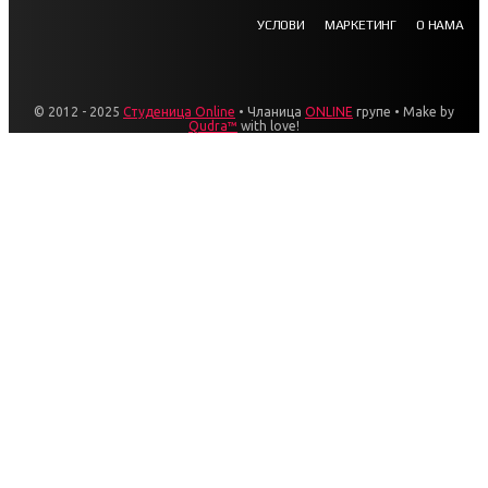
УСЛОВИ
МАРКЕТИНГ
О НАМА
© 2012 - 2025
Студеница Online
• Чланица
ONLINE
групе • Make by
Qudra™
with love!