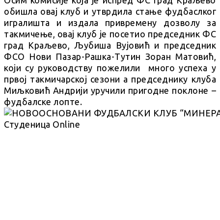
обишла овај клуб и утврдила стање фудбаслког
игралишта и издала привремену дозволу за
такмичење, овај клуб је посетио председник ФС
град Краљево, Љубиша Вујовић и председник
ФСО Нови Пазар-Рашка-Тутин Зоран Матовић,
који су руководству пожелили много успеха у
првој такмичарској сезони а председнику клуба
Миљковић Андрији уручили пригодне поклоне –
фудбалске лопте.