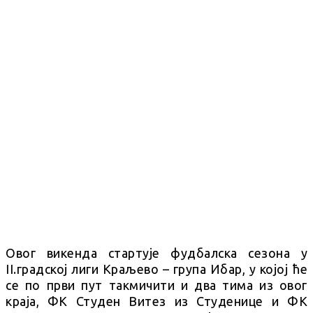
Овог викенда стартује фудбалска сезона у
II.градској лиги Краљево – група Ибар, у којој ће
се по први пут такмичити и два тима из овог
краја, ФК Студен Витез из Студенице и ФК