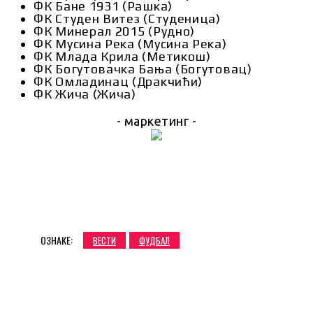
ФК Бане 1931 (Рашка)
ФК Студен Витез (Студеница)
ФК Минерал 2015 (Рудно)
ФК Мусина Река (Мусина Река)
ФК Млада Крила (Метикош)
ФК Богутовачка Бања (Богутовац)
ФК Омладинац (Дракчићи)
ФК Жича (Жича)
- маркетинг -
ОЗНАКЕ:
ВЕСТИ
ФУДБАЛ