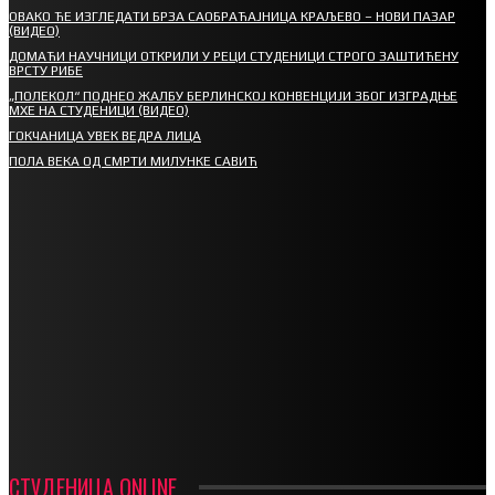
ОВАКО ЋЕ ИЗГЛЕДАТИ БРЗА САОБРАЋАЈНИЦА КРАЉЕВО – НОВИ ПАЗАР
(ВИДЕО)
ДОМАЋИ НАУЧНИЦИ ОТКРИЛИ У РЕЦИ СТУДЕНИЦИ СТРОГО ЗАШТИЋЕНУ
ВРСТУ РИБЕ
„ПОЛЕКОЛ“ ПОДНЕО ЖАЛБУ БЕРЛИНСКОЈ КОНВЕНЦИЈИ ЗБОГ ИЗГРАДЊЕ
МХЕ НА СТУДЕНИЦИ (ВИДЕО)
ГОКЧАНИЦА УВЕК ВЕДРА ЛИЦА
ПОЛА ВЕКА ОД СМРТИ МИЛУНКЕ САВИЋ
СПОРТ
СТАРТУЈУ ФУДБАЛЕРИ РАДНИКА И МИНЕРАЛА
СРЕТЕЊСКИ СУСРЕТ ПЛАНИНАРА НА ЖАРАЧКОЈ ПЛАНИНИ
ФУДБАЛ – РЕЗУЛТАТИ
ИН МЕМОРИАМ – ВЛАДАН СТАНИМИРОВИЋ
ФК ДЕВИЋИ ШАМПИОНИ ОПШТИНСКЕ ЛИГЕ
СТУДЕНИЦА ONLINE