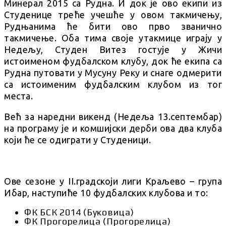
Минерал 2015 са Рудна. И док је ово екипи из
Студенице треће учешће у овом такмичењу,
Рудњанима ће бити ово прво званично
такмичење. Оба тима своје утакмице играју у
Недељу, Студен Витез гостује у Жичи
истоименом фудбалском клубу, док ће екипа са
Рудна путовати у Мусуну Реку и снаге одмерити
са истоименим фудбалским клубом из тог
места.
Већ за наредни викенд (Недеља 13.септембар)
на програму је и комшијски дерби ова два клуба
који ће се одиграти у Студеници.
Ове сезоне у II.градскоји лиги Краљево – група
Ибар, наступиће 10 фудбалских клубова и то:
ФК БСК 2014 (Буковица)
ФК Прогорелица (Прогорелица)