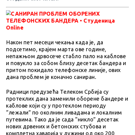
Након пет месеци чекања када је, да
подсетимо, крајем марта ове године,
непажњом дрвосече стабло пало на каблове
и повукло за собом близу десетак бандера и
притом покидало телефонске линије, ових
дана проблем је коначно саниран.
Радници предузећа Телеком Србија су
протеклих дана заменили оборене бандере и
каблове који су у протеклом периоду
“лежали” по околним ливадама и локалним
путевима. Тако да је сада “никло” десетак
нових дрвених и бетонских стубова и
комплетна хаварија у дужини од око 200