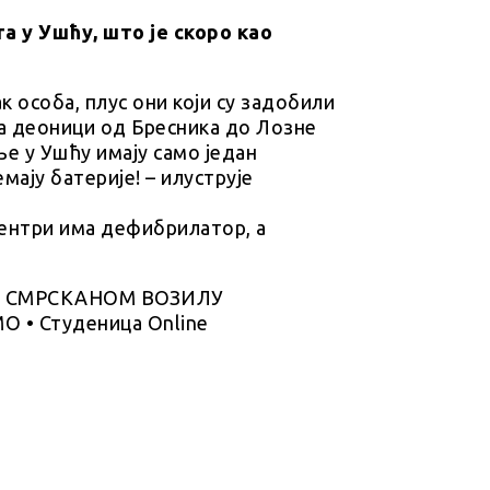
 у Ушћу, што је скоро као
к особа, плус они који су задобили
а деоници од Бресника до Лозне
ље у Ушћу имају само један
мају батерије! – илуструје
центри има дефибрилатор, а