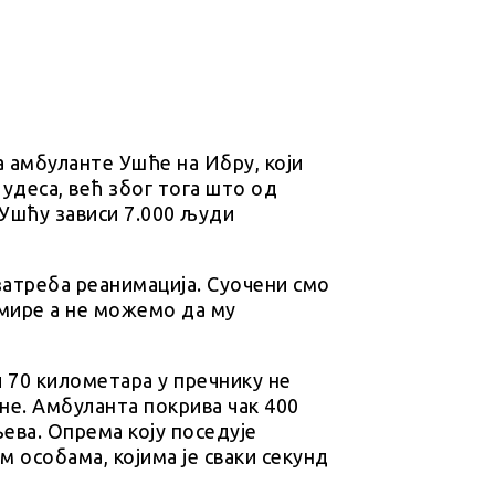
 амбуланте Ушће на Ибру, који
удеса, већ због тога што од
 Ушћу зависи 7.000 људи
затреба реанимација. Суочени смо
умире а не можемо да му
и 70 километара у пречнику не
е. Амбуланта покрива чак 400
ева. Опрема коју поседује
 особама, којима је сваки секунд