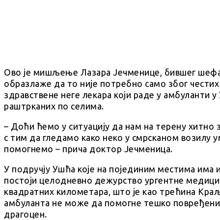
Ово је мишљење Лазара Јечменице, бившег шефа
образлаже да то није потребно само због честих 
здравствене неге лекара који раде у амбуланти у
раштрканих по селима.
– Доћи ћемо у ситуацију да нам на терену хитно 
с тим да гледамо како неко у смрсканом возилу 
помогнемо – прича доктор Јечменица.
У подручју Ушћа које на појединим местима има 
постоји целодневно дежурство ургентне медицин
квадратних километара, што је као трећина Краљ
амбуланта не може да помогне тешко повређеним
драгоцен.