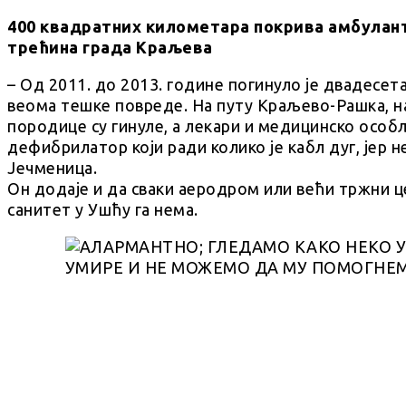
400 квадратних километара покрива амбуланта
трећина града Краљева
– Од 2011. до 2013. године погинуло је двадесета
веома тешке повреде. На путу Краљево-Рашка, н
породице су гинуле, а лекари и медицинско особ
дефибрилатор који ради колико је кабл дуг, јер не
Јечменица.
Он додаје и да сваки аеродром или већи тржни 
санитет у Ушћу га нема.