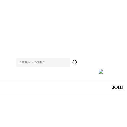
ПРЕТРАЖИ ПОРТАЛ
АМ
СПОРТ
ЗАНИМЉИВО
MORE
ЈОШ