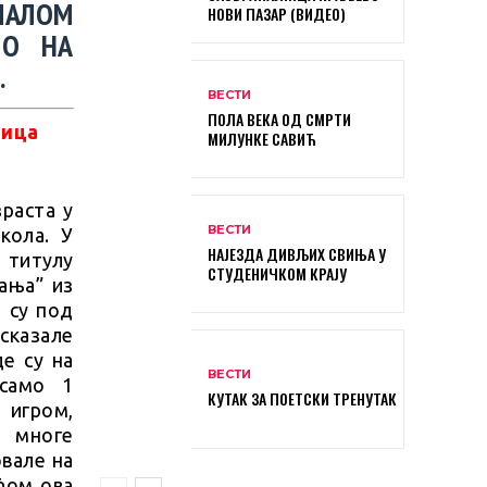
МАЛОМ
НОВИ ПАЗАР (ВИДЕО)
НО НА
.
ВЕСТИ
ПОЛА ВЕКА ОД СМРТИ
МИЛУНКЕ САВИЋ
раста у
ВЕСТИ
кола. У
НАЈЕЗДА ДИВЉИХ СВИЊА У
 титулу
СТУДЕНИЧКОМ КРАЈУ
ања” из
 су под
сказале
е су на
ВЕСТИ
 само 1
КУТАК ЗА ПОЕТСКИ ТРЕНУТАК
игром,
а многе
овале на
ћом ова