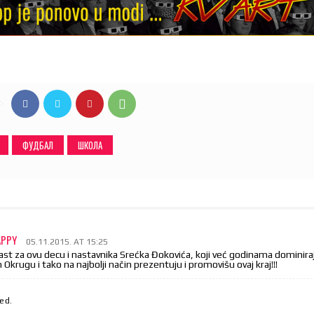
ФУДБАЛ
ШКОЛА
APPY
05.11.2015. AT 15:25
ast za ovu decu i nastavnika Srećka Đokovića, koji već godinama dominira
Okrugu i tako na najbolji način prezentuju i promovišu ovaj kraj!!!
ed.