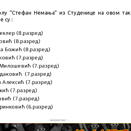
лу “Стефан Немања” из Студенице на овом та
 су :
клер (8.разред)
овић (8.разред)
а Божић (8.разред)
овић (7.разред)
Милошевић (7.разред)
даковић (7.разред)
 Алексић (7.разред)
жић (7.разред)
овић (7.разред)
ринковић (6.разред)
- маркетинг -