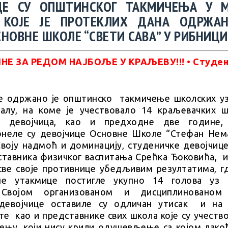
ЦЕ СУ ОПШТИНСКОГ ТАКМИЧЕЊА У 
 КОЈЕ ЈЕ ПРОТЕКЛИХ ДАНА ОДРЖА
НОВНЕ ШКОЛЕ “СВЕТИ САВА” У РИБНИЦИ
е одржано је општинско такмичење школских уз
лу, на коме је учествовало 14 краљевачких ш
ји девојчица, као и предходне две године,
неле су девојчице Основне Школе “Стефан Нем
Своју надмоћ и доминацију, студеничке девојчице
ставника физичког васпитања Срећка Ђоковића, и
све своје противнице убедљивим резултатима, гд
не утакмице постигле укупно 14 голова уз
Својом организованом и дисциплинованом 
 девојчице оставиле су одличан утисак и н
те као и представнике свих школа које су учеств
ењу, који нису крили одушевљење са којом лако