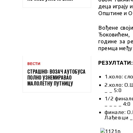
деца играју 
Општине и О
Вођене свој
Ђоковићем, 
године за р
премца међу 
РЕЗУЛТАТИ:
ВЕСТИ
СТРАШНО: ВОЗАЧ АУТОБУСА
1.коло: сл
ПОЛНО УЗНЕМИРАВАО
МАЛОЛЕТНУ ПУТНИЦУ
2.коло: О
_ _ 5:0
1/2 финал
_ _ _ _ 4:0
финале: О
Лађевци _ 