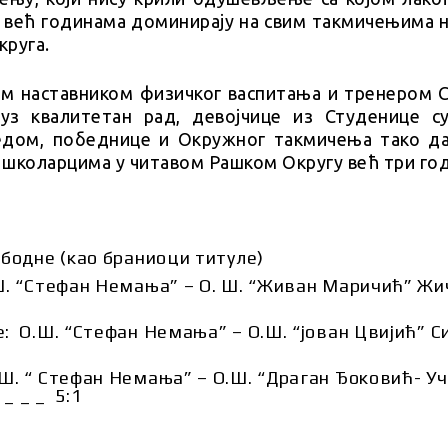
и већ годинама доминирају на свим такмичењима 
круга.
им наставником физичког васпитања и тренером 
уз квалитетан рад, девојчице из Студенице с
едом, победнице и Окружног такмичења тако да
школарцима у читавом Рашком Округу већ три год
ободне (као браниоци титуле)
.Ш. “Стефан Немања” – О. Ш. “Живан Маричић” Жи
е: О.Ш. “Стефан Немања” – О.Ш. “јован Цвијић” С
.Ш. “ Стефан Немања” – О.Ш. “Драган Ђоковић- У
_ _ _ 5:1