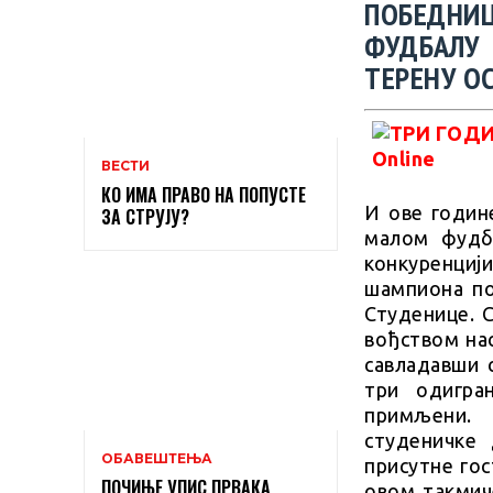
ПОБЕДНИ
ФУДБАЛУ
ТЕРЕНУ ОС
ВЕСТИ
КО ИМА ПРАВО НА ПОПУСТЕ
И ове годин
ЗА СТРУЈУ?
малом фудба
конкуренци
шампиона по
Студенице. 
вођством на
савладавши 
три одигра
примљени. 
студеничке
ОБАВЕШТЕЊА
присутне гос
ПОЧИЊЕ УПИС ПРВАКА
овом такмич