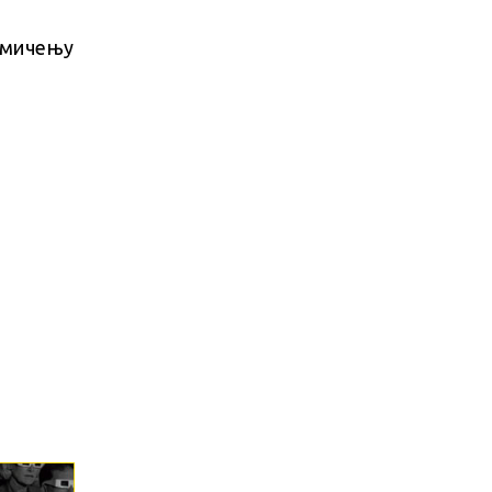
кмичењу