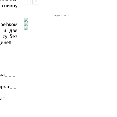
на нивоу
- маркетинг -
Срећком
у и две
 су без
ине!!!
ча_ _ _
ирча_ _
ча”