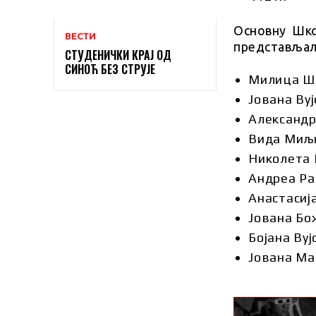
Основну Шко
ВЕСТИ
представљале
СТУДЕНИЧКИ КРАЈ ОД
СИНОЋ БЕЗ СТРУЈЕ
Милица Ше
Јована Вуј
Александр
Вида Миљк
Николета 
Андреа Ра
Анастасија
Јована Бо
Бојана Вуј
Јована Ма