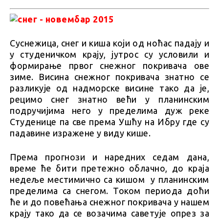
Суснежица, снег и киша који од ноћас падају и
у студеничком крају, јутрос су условили и
формирање првог снежног покривача ове
зиме. Висина снежног покривача знатно се
разликује од надморске висине тако да је,
рецимо снег знатно већи у планинским
подручијима него у пределима дуж реке
Студенице па све према Ушћу на Ибру где су
падавине изражене у виду кише.
Према прогнози и наредних седам дана,
време ће бити претежно облачно, до краја
недеље местимично са кишом у планинским
пределима са снегом. Током периода доћи
ће и до повећања снежног покривача у нашем
крају тако да се возачима саветује опрез за