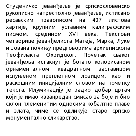
Студеничко јеванђеље је српскословенско
рукописно напрестолно јеванђеље, исписано
ресавским правописом на 407 листова
хартије, крупним уставним калиграфским
писмом, средином XVI века. Текстови
четворице јеванђелиста Матеја, Марка, Луке
и Јована почињу предговорима архиепископа
Теофилакта Охридског. Почетак сваког
јеванђеља истакнут је богато колорисаном
орнаменталном квадратном заставицом
испуњеном преплетном лозицом, као и
раскошним иницијалним словом на почетку
текста. Илуминацију је радио добар цртач
који је имао изванредан смисао за боје и био
склон племенитим односима кобалтно плаве
и злата, чиме се одликује старо српско
монументално сликарство.