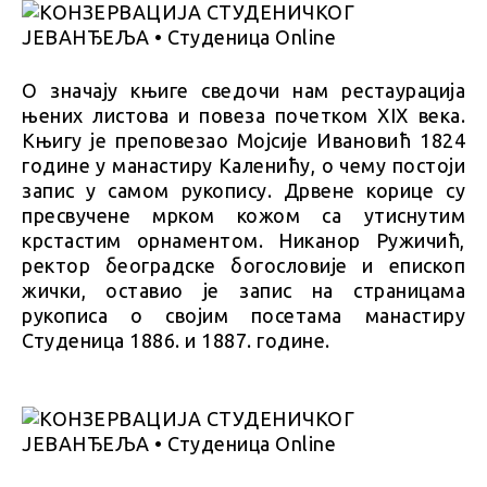
О значају књиге сведочи нам рестаурација
њених листова и повеза почетком XIX века.
Књигу је преповезао Мојсије Ивановић 1824
године у манастиру Каленићу, о чему постоји
запис у самом рукопису. Дрвене корице су
пресвучене мрком кожом са утиснутим
крстастим орнаментом. Никанор Ружичић,
ректор београдске богословије и епископ
жички, оставио је запис на страницама
рукописа о својим посетама манастиру
Студеница 1886. и 1887. године.