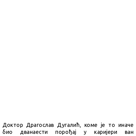
Доктор Драгослав Дугалић, коме је то иначе
био дванаести порођај у каријери ван