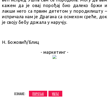
кажем да је овај порођај био далеко бржи и
лакши него са првим дететом у породилишту –
испричала нам је Драгана са осмехом среће, док
је своју бебу држала у наручју.
Н. Божовић/Блиц
- маркетинг -
ОЗНАКЕ:
ПОРОЂАЈ
УШЋЕ