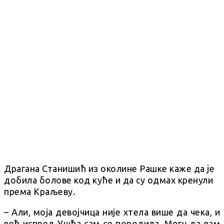
Драгана Станишић из околине Рашке каже да је
добила болове код куће и да су одмах кренули
према Краљеву.
– Али, моја девојчица није хтела више да чека, и
већ испред Ушћа сам се породила. Могу да вам