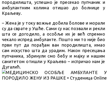
породилишта, успешно је пресекао пупчаник и
амбулантним колима отишао до болнице у
Краљеву.
– Жена је у току вожње добила болове и морали
су да сврате у Ушће. Сами су нас позвали и рекли
шта се догодило, а особље их је већ спремно
чекало испред амбуланте. Пошто ми то није био
први пут да порађам ван породилишта, имао
сам искуство шта да урадим. Након пресецања
пупчаника, збринули смо бебу и мајку и нашим
санитетом отишли у Краљево – испричао нам је
Дугалић.