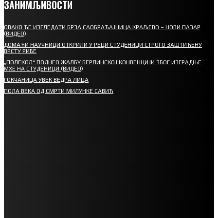
ЗАНИМЉИВОСТИ
ОВАКО ЋЕ ИЗГЛЕДАТИ БРЗА САОБРАЋАЈНИЦА КРАЉЕВО – НОВИ ПАЗАР
(ВИДЕО)
ДОМАЋИ НАУЧНИЦИ ОТКРИЛИ У РЕЦИ СТУДЕНИЦИ СТРОГО ЗАШТИЋЕНУ
ВРСТУ РИБЕ
„ПОЛЕКОЛ“ ПОДНЕО ЖАЛБУ БЕРЛИНСКОЈ КОНВЕНЦИЈИ ЗБОГ ИЗГРАДЊЕ
МХЕ НА СТУДЕНИЦИ (ВИДЕО)
ГОКЧАНИЦА УВЕК ВЕДРА ЛИЦА
ПОЛА ВЕКА ОД СМРТИ МИЛУНКЕ САВИЋ
СПОРТ
СТАРТУЈУ ФУДБАЛЕРИ РАДНИКА И МИНЕРАЛА
СРЕТЕЊСКИ СУСРЕТ ПЛАНИНАРА НА ЖАРАЧКОЈ ПЛАНИНИ
ФУДБАЛ – РЕЗУЛТАТИ
ИН МЕМОРИАМ – ВЛАДАН СТАНИМИРОВИЋ
ФК ДЕВИЋИ ШАМПИОНИ ОПШТИНСКЕ ЛИГЕ