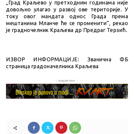
„Град Краљево у претходним годинама није
довољно улагао у развој ове територије. У
току овог мандата однос Града према
мештанима Мланче ће се променити“, рекао
је градночелник Краљева др Предраг Терзић.
ИЗВОР ИНФОРМАЦИЈЕ: Званична ФБ
страница градоначелника Краљева
- маркетинг -