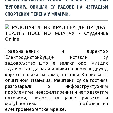
ЂУРОВИЋ, ОБИШЛИ СУ РАДОВЕ НА ИЗГРАДЊИ
СПОРТСКИХ ТЕРЕНА У МЛАНЧИ.
Градоначелник и директор
Електродистрибуције истакли су
задовољство што је велики број младих
људи остао да ради и живи на овом подручју,
које се налази на самој граници Краљева са
општином Ивањица. Мештани су са гостима
разговарали о инфраструктурним
проблемима, неасфалтираним и неподасутим
путевимa, недостатку јавне расвете и
могућностима побољшања
електроенергетске мреже.