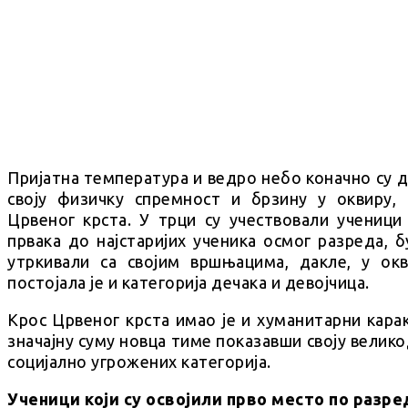
Пријатна температура и ведро небо коначно су 
своју физичку спремност и брзину у оквиру,
Црвеног крста. У трци су учествовали ученици
првака до најстаријих ученика осмог разреда, 
утркивали са својим вршњацима, дакле, у ок
постојала је и категорија дечака и девојчица.
Крос Црвеног крста имао је и хуманитарни кара
значајну суму новца тиме показавши своју вели
социјално угрожених категорија.
Ученици који су освојили прво место по разре