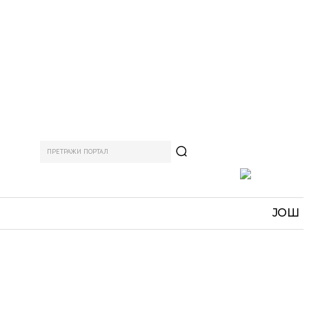
ПРЕТРАЖИ ПОРТАЛ
АМ
СПОРТ
ЗАНИМЉИВО
MORE
ЈОШ