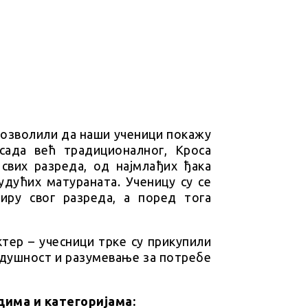
дозволили да наши ученици покажу
 сада већ традиционалног, Кроса
 свих разреда, од најмлађих ђака
будућих матураната. Ученицу су се
виру свог разреда, а поред тога
ктер – учесници трке су прикупили
кодушност и разумевање за потребе
дима и категоријама: