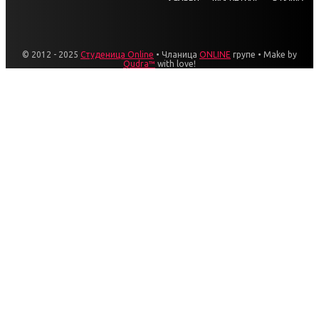
© 2012 - 2025
Студеница Online
• Чланица
ONLINE
групе • Make by
Qudra™
with love!