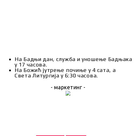
На Бадњи дан, служба и уношење Бадњака
у 17 часова.
На Божић јутрење почиње у 4 сата, а
Света Литургија у 6:30 часова.
- маркетинг -