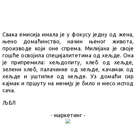
Свака емисија имала је у фокусу једну од жена,
њено домаћинство, начин њеног живота,
производе који оне спрема. Милијана је своје
гошће освојила специјалитетима од хељде. Она
је припремила: хељдопиту, хлеб од хељде,
зелени хлеб, палачинке од хељде, качамак од
хељде и уштипке од хељде. Уз домаћи сир
кајмак и пршуту на менију је било и месо испод
сача.
ЉБЛ
- маркетинг -