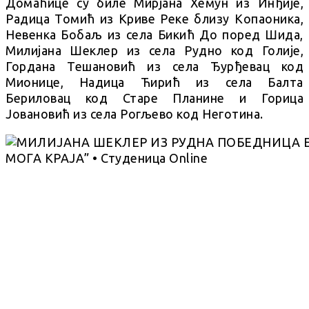
Домаћице су биле Мирјана Хемун из Инђије,
Радица Томић из Криве Реке близу Копаоника,
Невенка Бобаљ из села Бикић До поред Шида,
Милијана Шеклер из села Рудно код Голије,
Гордана Тешановић из села Ђурђевац код
Мионице, Надица Ћирић из села Балта
Бериловац код Старе Планине и Горица
Јовановић из села Рогљево код Неготина.