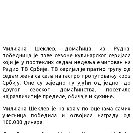
Милијана Шеклер, домаћица из Рудна,
победница је прве сезоне кулинарског серијала
који је у протеклих седам недеља емитован на
Радио ТВ Србије. ТВ серијал је пратио групу од
седам жена са села на гастро пропутовању кроз
Србију. Оне су заједно путујући од једног до
другог сеоског домаћинства, посетиле
најразличитије пределе, обичаје и кухиње.
Милијана Шеклер је на крају по оценама самих
учесница победила и освојила награду од
100.000 динара.