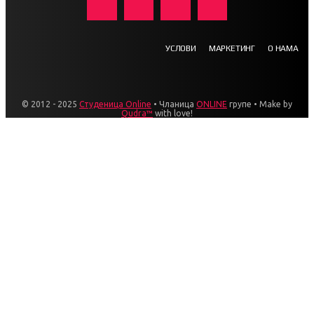
УСЛОВИ
МАРКЕТИНГ
О НАМА
© 2012 - 2025
Студеница Online
• Чланица
ONLINE
групе • Make by
Qudra™
with love!