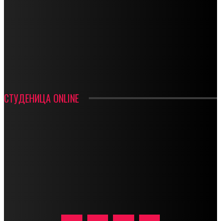
СТАРТУЈУ ФУДБАЛЕРИ РАДНИКА И МИНЕРАЛА
СРЕТЕЊСКИ СУСРЕТ ПЛАНИНАРА НА ЖАРАЧКОЈ ПЛАНИНИ
ФУДБАЛ – РЕЗУЛТАТИ
ИН МЕМОРИАМ – ВЛАДАН СТАНИМИРОВИЋ
ФК ДЕВИЋИ ШАМПИОНИ ОПШТИНСКЕ ЛИГЕ
СТУДЕНИЦА ONLINE