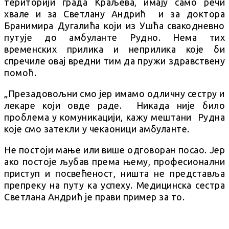
територији града Краљева, имају само речи
хвале и за Светлану Андрић и за доктора
Бранимира Дугалића који из Ушћа свакодневно
путује до амбуланте Рудно. Нема тих
временских прилика и неприлика које би
спречиле овај вредни тим да пружи здравствену
помоћ.
„Презадовољни смо јер имамо одличну сестру и
лекаре који овде раде. Никада није било
проблема у комуникацији, кажу мештани Рудна
које смо затекли у чекаоници амбуланте.
Не постоји мање или више одговоран посао. Јер
ако постоје љубав према њему, професионални
приступ и посвећеност, ништа не представља
препреку на путу ка успеху. Медицинска сестра
Светлана Андрић је прави пример за то.