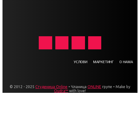
УСЛОВИ
МАРКЕТИНГ
О НАМА
© 2012 - 2025
Студеница Online
• Чланица
ONLINE
групе • Make by
Qudra™
with love!