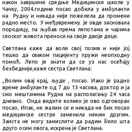
након завршене средње Медицинске школе у
Чачку, 2004.године посао добила у амбуланти
на Рудну и никада није пожелела да промени
радно место. У међувремену је овде засновала
породицу, па љубав према лепотама и чарима
сеоског живота преноси на своје двоје деце.
Светлана каже да воли свој позив и није јој
тешко да сваком пацијенту пружи неопходну
помоћ. Лепо је знати да се уз нас осећају
безбедније,каже сестра Светлана:
„Волим овај крај, људе , посао. Иако је радно
време амбуланте од 7 до 13 часова, доктор и ја
смо мештанима Рудна на располагању 24 часа
дневно. Онда видите колико је ово одговоран
посао. Ипак, не жалим се и никада не бих посао
медицинске сестре заменила неким другим.
Заиста не могу замислити да радим било шта
друго осим овога, искрена је Светлана.