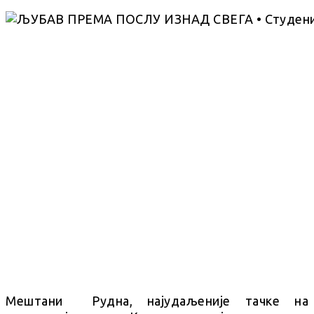
Мештани Рудна, најудаљеније тачке на