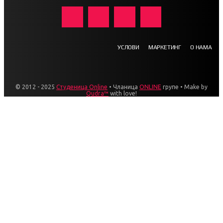
УСЛОВИ
МАРКЕТИНГ
О НАМА
© 2012 - 2025
Студеница Online
• Чланица
ONLINE
групе • Make by
Qudra™
with love!