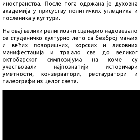
иностранства. После тога одржана је духовна
академија у присуству политичких угледника и
посленика у култури.
На овај велики религиозни сценарио надовезало
се студеничко културно лето са безброј мањих
и већих позоришних, хорских и ликовних
манифестација и трајало све до великог
октобарског симпозијума на коме су
учествовали најпознатији историчари
уметности, конзерватори, рестауратори и
палеографи из целог света.