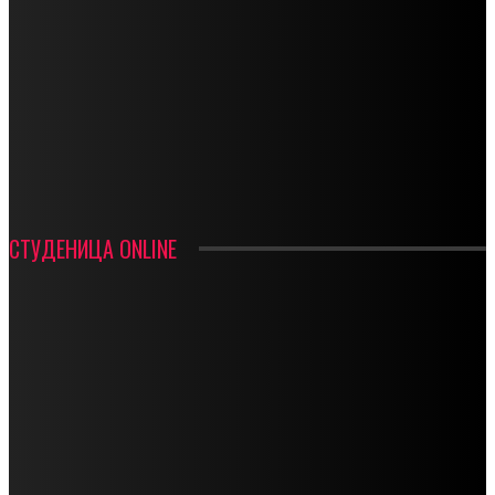
СТАРТУЈУ ФУДБАЛЕРИ РАДНИКА И МИНЕРАЛА
СРЕТЕЊСКИ СУСРЕТ ПЛАНИНАРА НА ЖАРАЧКОЈ ПЛАНИНИ
ФУДБАЛ – РЕЗУЛТАТИ
ИН МЕМОРИАМ – ВЛАДАН СТАНИМИРОВИЋ
ФК ДЕВИЋИ ШАМПИОНИ ОПШТИНСКЕ ЛИГЕ
СТУДЕНИЦА ONLINE