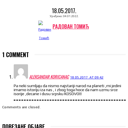
18.05.2017.
Уређено:
04.01.2022.
РАДОВАН ТОМИЋ
1 COMMENT
ALEKSANDAR KORICANAC
18.05.2017. AT 09:42
Pa neki sumljaju da nismo najstariji narod na planeti ,mi jedini
imamo istoriju iza nas , i zbog toga hoce da nam uzmu srce
isorije ,decane i dusu srpsku KOSOVO!!!
Comments are closed.
ПОВЕЗАНЕ ОБЈАВЕ