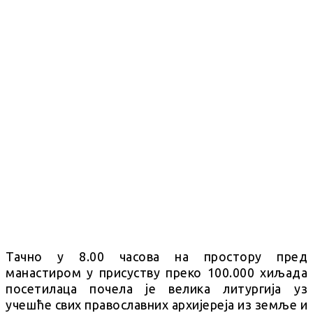
Тачно у 8.00 часова на простору пред
манастиром у присуству преко 100.000 хиљада
посетилаца почела је велика литургија уз
учешће свих православних архијереја из земље и