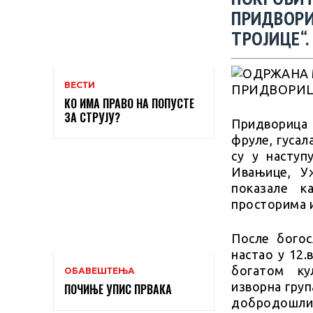
ПРИДВОРИ
ТРОЈИЦЕ“.
ВЕСТИ
КО ИМА ПРАВО НА ПОПУСТЕ
ЗА СТРУЈУ?
Придворица с
фруле, гуса
су у наступ
Ивањице, Уж
показале к
просторима и
После бого
настао у 12
богатом ку
ОБАВЕШТЕЊА
изворна гру
ПОЧИЊЕ УПИС ПРВАКА
добродошлиц