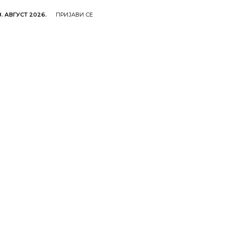
. АВГУСТ 2026.
ПРИЈАВИ СЕ
ОЉОПРИВРЕДА
ОБРАЗОВАЊЕ
КУЛТУРА
TУР