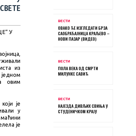
СВЕТЕ
ВЕСТИ
ОВАКО ЋЕ ИЗГЛЕДАТИ БРЗА
САОБРАЋАЈНИЦА КРАЉЕВО –
НОВИ ПАЗАР (ВИДЕО)
војница,
уживали
ВЕСТИ
иста из
ПОЛА ВЕКА ОД СМРТИ
МИЛУНКЕ САВИЋ
 једном
а овим
ВЕСТИ
који је
НАЈЕЗДА ДИВЉИХ СВИЊА У
ивали у
СТУДЕНИЧКОМ КРАЈУ
омаћини
лела је