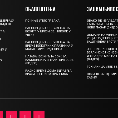
ОБАВЕШТЕЊА
ЗАНИМЉИВОС
 ДИВЉАЈУ
ПОЧИЊЕ УПИС ПРВАКА
ОВАКО ЋЕ ИЗГЛЕДАТ
(ВИДЕО)
САОБРАЋАЈНИЦА КР
НОВИ ПАЗАР (ВИДЕО
РАСПОРЕД БОГОСЛУЖЕЊА ЗА
ШЋА
БОЖИЋ У ЦРКВИ СВ. НИКОЛЕ У
УШЋУ
ДОМАЋИ НАУЧНИЦИ 
РЕЦИ СТУДЕНИЦИ С
И
ЗАШТИЋЕНУ ВРСТУ 
РАСПОРЕД БОГОСЛУЖЕЊА ЗА
ВРЕМЕ БОЖИЋНИХ ПРАЗНИКА У
МАНАСТИРУ СТУДЕНИЦА
„ПОЛЕКОЛ“ ПОДНЕО
ИЋ У
БЕРЛИНСКОЈ КОНВЕН
ИЗГРАДЊЕ МХЕ НА 
НАЈАВА: БОЖИЋНА ВОЖЊА
(ВИДЕО)
КАМИОНЏИЈА И ТРАКТОРА 2026.
ГО
(ВИДЕО)
ГОКЧАНИЦА УВЕК В
РАДНО ВРЕМЕ ДОМА ЗДРАВЉА
КРАЉЕВО ТОКОМ ПРАЗНИКА
ПОЛА ВЕКА ОД СМР
САВИЋ