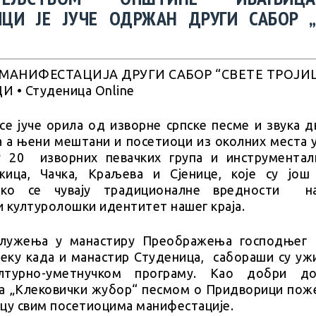
ЦИ ЈЕ ЈУЧЕ ОДРЖАН ДРУГИ САБОР „
е јуче орила од изворне српске песме и звука д
ла а њени мештани и посетиоци из околних места 
у 20 изворних певачких група и инструментал
ица, Чачка, Краљева и Сјенице, које су још
ако се чувају традиционалне вредности н
 културолошки идентитет нашег краја.
служења у манастиру Преображења господњег 
.веку када и манастир Студеница, сабораши су уж
лтурно-уметнучком програму. Као добри д
па „Клековички жубор“ песмом о Придворици поже
у свим посетиоцима манифестације.