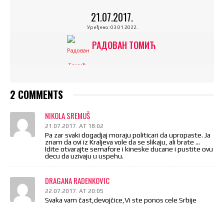
21.07.2017.
Уређено:
03.01.2022.
РАДОВАН ТОМИЋ
2 COMMENTS
NIKOLA SREMUŠ
21.07.2017. AT 18:02
Pa zar svaki dogadjaj moraju politicari da upropaste. Ja
znam da ovi iz Kraljeva vole da se slikaju, ali brate …
Idite otvarajte semafore i kineske ducane i pustite ovu
decu da uzivaju u uspehu.
DRAGANA RADENKOVIC
22.07.2017. AT 20:05
Svaka vam čast,devojčice,Vi ste ponos cele Srbije