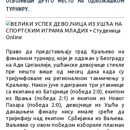
ОСВОЈИВШИ ДРУГО МЕСТО НА ОДБОЈКАШКОМ
ТУРНИРУ.
Право да представљају град Краљево на
финалном турниру, који је одржан у Београду
на Ади Циганлији, ушћанске девојчице стекле
пре нешто више од месец дана када су
тријумфовале на регионалном такмичењу у
Краљеву. Након јуче одиграних три утакмице
са екипама из Батајнице (победа 2:0), екипом
из Врања (победа 2:1) и екипом из Новог
Пазара (победа 2:0), девојчице из Ушћа у
данашњем финалу нису имале среће да
тријмфију над екипом Србијанка из Ваљева.
Ваљевке су овом победом избориле пласман