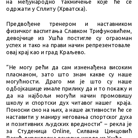
на међународно такмичење које ће се
одржати у Сплиту (Хрватска).
Предвођене тренером и наставником
физичког васпитања Славком Трифуновићем,
девојчице из Ушћа постигле су ограоман
успех и тако на прави начин репрезентовале
овај крај као и град Краљево.
“Не могу рећи да сам изненађена високим
пласманом, зато што знам какве су наше
могућности. Драго ми је што су наше
одбојкашице имале прилику да и то покажу и
да на најбољи могући начин промовишу
школу и спортски дух читавог нашег краја.
Поносни смо на њих, а наше активности ће се
наставити у маниру неговања спортског духа
и позитивних људских вредности” – рекла је
за Студеница Online, Силвана Цинцовић