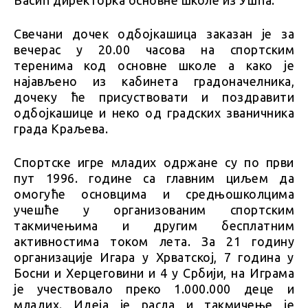
Васић директорка основне школе из Ушћа.
Свечани дочек одбојкашица заказан је за
вечерас у 20.00 часова на спортским
теренима код основне школе а како је
најављено из кабинета градоначелника,
дочеку ће присуствовати и поздравити
одбојкашице и неко од градских званичника
града Краљева.
Спортске игре младих одржане су по први
пут 1996. године са главним циљем да
омогуће основцима и средњошколцима
учешће у организованим спортским
такмичењима и другим бесплатним
активностима током лета. За 21 годину
организације Игара у Хрватској, 7 година у
Босни и Херцеговини и 4 у Србији, на Играма
је учествовало преко 1.000.000 деце и
младих. Идеја је расла и такмичење је