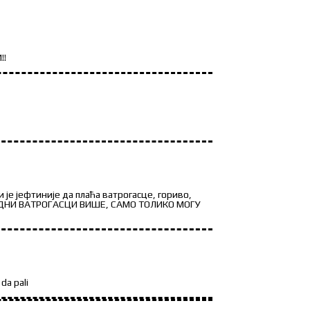
!!
је јефтиније да плаћа ватрогасце, гориво,
о..ЈАДНИ ВАТРОГАСЦИ ВИШЕ, САМО ТОЛИКО МОГУ
da pali