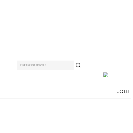
ПРЕТРАЖИ ПОРТАЛ
АМ
СПОРТ
ЗАНИМЉИВО
MORE
ЈОШ