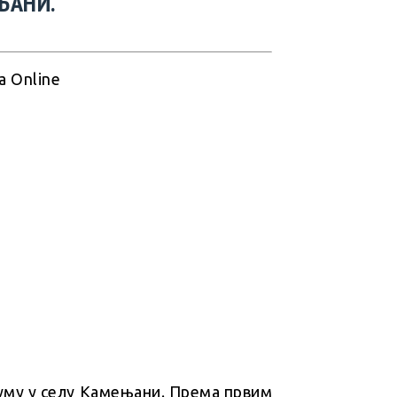
ЊАНИ.
шуму у селу Камењани. Према првим