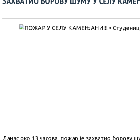
ЗАХВАТИО БОРОВУ ШУМУ У СЕЛУ КАМЕ
Данас око 13 часова, пожар је захватио борову 