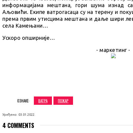
информацијама мештана, гори шума изнад са
Аљовићи. Екипе ватрогасаца су на терену и покуш
према првим утисцима мештана и даље шири лев
села Камењани…
Ускоро опширније…
- маркетинг -
SHARE
ОЗНАКЕ:
ВАТРА
ПОЖАР
Уређено:
03.01.2022.
4 COMMENTS