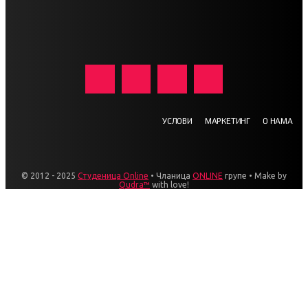
УСЛОВИ
МАРКЕТИНГ
О НАМА
© 2012 - 2025
Студеница Online
• Чланица
ONLINE
групе • Make by
Qudra™
with love!