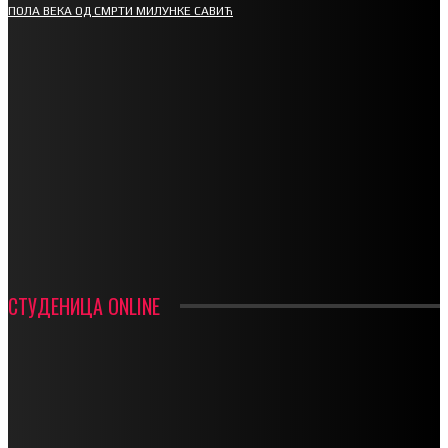
ПОЛА ВЕКА ОД СМРТИ МИЛУНКЕ САВИЋ
СПОРТ
СТАРТУЈУ ФУДБАЛЕРИ РАДНИКА И МИНЕРАЛА
СРЕТЕЊСКИ СУСРЕТ ПЛАНИНАРА НА ЖАРАЧКОЈ ПЛАНИНИ
ФУДБАЛ – РЕЗУЛТАТИ
ИН МЕМОРИАМ – ВЛАДАН СТАНИМИРОВИЋ
ФК ДЕВИЋИ ШАМПИОНИ ОПШТИНСКЕ ЛИГЕ
СТУДЕНИЦА ONLINE