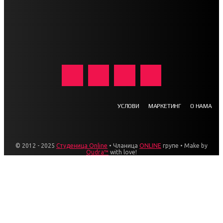
УСЛОВИ
МАРКЕТИНГ
О НАМА
© 2012 - 2025
Студеница Online
• Чланица
ONLINE
групе • Make by
Qudra™
with love!