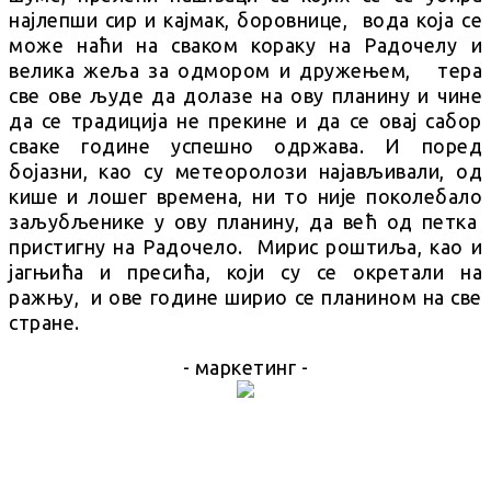
најлепши сир и кајмак, боровнице, вода која се
може наћи на сваком кораку на Радочелу и
велика жеља за одмором и дружењем, тера
све ове људе да долазе на ову планину и чине
да се традиција не прекине и да се овај сабор
сваке године успешно одржава. И поред
бојазни, као су метеоролози најављивали, од
кише и лошег времена, ни то није поколебало
заљубљенике у ову планину, да већ од петка
пристигну на Радочело. Мирис роштиља, као и
јагњића и пресића, који су се окретали на
ражњу, и ове године ширио се планином на све
стране.
- маркетинг -