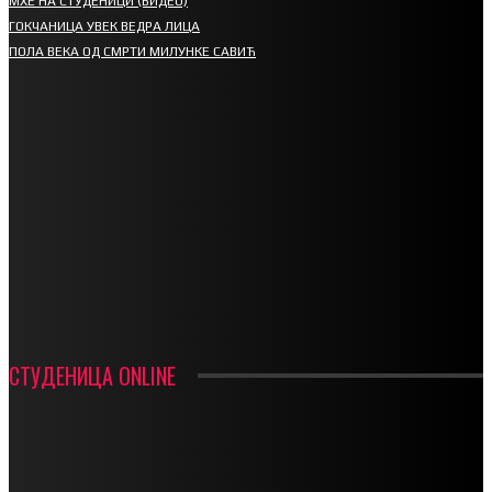
МХЕ НА СТУДЕНИЦИ (ВИДЕО)
ГОКЧАНИЦА УВЕК ВЕДРА ЛИЦА
ПОЛА ВЕКА ОД СМРТИ МИЛУНКЕ САВИЋ
СПОРТ
СТАРТУЈУ ФУДБАЛЕРИ РАДНИКА И МИНЕРАЛА
СРЕТЕЊСКИ СУСРЕТ ПЛАНИНАРА НА ЖАРАЧКОЈ ПЛАНИНИ
ФУДБАЛ – РЕЗУЛТАТИ
ИН МЕМОРИАМ – ВЛАДАН СТАНИМИРОВИЋ
ФК ДЕВИЋИ ШАМПИОНИ ОПШТИНСКЕ ЛИГЕ
СТУДЕНИЦА ONLINE