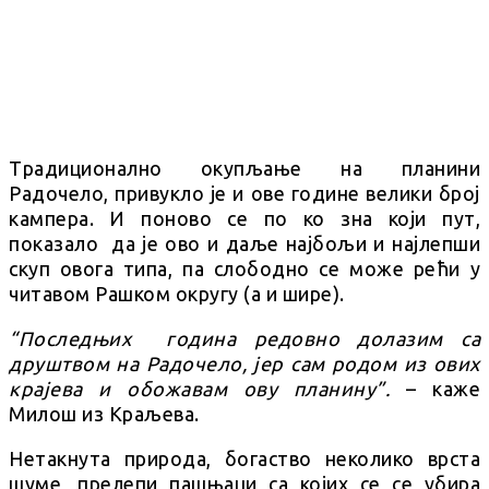
Tрадиционално окупљање на планини
Радочело, привукло је и ове године велики број
кампера. И поново се по ко зна који пут,
показало да је ово и даље најбољи и најлепши
скуп овога типа, па слободно се може рећи у
читавом Рашком округу (а и шире).
“Последњих година редовно долазим са
друштвом на Радочело, јер сам родом из ових
крајева и обожавам ову планину”.
– каже
Милош из Краљева.
Нетакнута природа, богаство неколико врста
шуме, прелепи пашњаци са којих се се убира