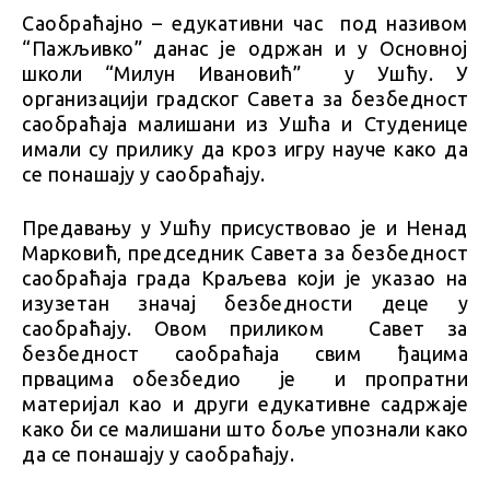
Саобраћајно – едукативни час под називом
“Пажљивко” данас је одржан и у Основној
школи “Милун Ивановић” у Ушћу. У
организацији градског Савета за безбедност
саобраћаја малишани из Ушћа и Студенице
имали су прилику да кроз игру науче како да
се понашају у саобраћају.
Предавању у Ушћу присуствовао је и Ненад
Марковић, председник Савета за безбедност
саобраћаја града Краљева који је указао на
изузетан значај безбедности деце у
саобраћају. Овом приликом Савет за
безбедност саобраћаја свим ђацима
првацима обезбедио је и пропратни
материјал као и други едукативне садржаје
како би се малишани што боље упознали како
да се понашају у саобраћају.