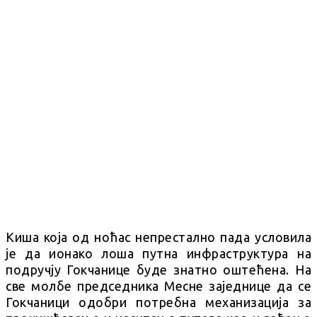
Киша која од ноћас непрестално пада условила
је да ионако лоша путна инфраструктура на
подручју Гокчанице буде знатно оштећена. На
све молбе председника Месне заједнице да се
Гокчаници одобри потребна механизација за