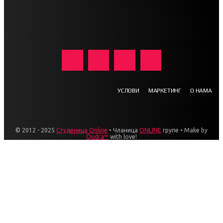
УСЛОВИ
МАРКЕТИНГ
О НАМА
© 2012 - 2025
Студеница Online
• Чланица
ONLINE
групе • Make by
Qudra™
with love!