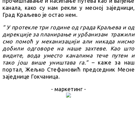
прочишћавање и насипање путева као и вађење
канала, како су нам рекли у месној заједници,
Град Краљево је остао нем.
“ У протекле три године од града Краљева и од
дирекције за планирање и урбанизам тражили
смо помоћ у механизацији али никада нисмо
добили одговоре на наше захтеве. Као што
видите, вода уместо каналима тече путем и
тако још више уништава га.”
– каже за наш
портал, Жељко Стефановић председник Месне
заједнице Гокчаница.
- маркетинг -