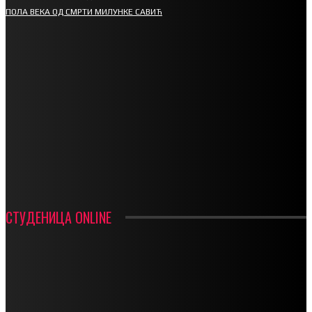
ПОЛА ВЕКА ОД СМРТИ МИЛУНКЕ САВИЋ
СПОРТ
СТАРТУЈУ ФУДБАЛЕРИ РАДНИКА И МИНЕРАЛА
СРЕТЕЊСКИ СУСРЕТ ПЛАНИНАРА НА ЖАРАЧКОЈ ПЛАНИНИ
ФУДБАЛ – РЕЗУЛТАТИ
ИН МЕМОРИАМ – ВЛАДАН СТАНИМИРОВИЋ
ФК ДЕВИЋИ ШАМПИОНИ ОПШТИНСКЕ ЛИГЕ
СТУДЕНИЦА ONLINE