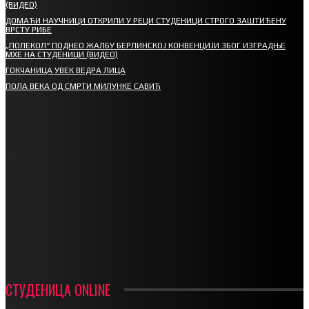
(ВИДЕО)
ДОМАЋИ НАУЧНИЦИ ОТКРИЛИ У РЕЦИ СТУДЕНИЦИ СТРОГО ЗАШТИЋЕНУ
ВРСТУ РИБЕ
„ПОЛЕКОЛ“ ПОДНЕО ЖАЛБУ БЕРЛИНСКОЈ КОНВЕНЦИЈИ ЗБОГ ИЗГРАДЊЕ
МХЕ НА СТУДЕНИЦИ (ВИДЕО)
ГОКЧАНИЦА УВЕК ВЕДРА ЛИЦА
ПОЛА ВЕКА ОД СМРТИ МИЛУНКЕ САВИЋ
СПОРТ
СТАРТУЈУ ФУДБАЛЕРИ РАДНИКА И МИНЕРАЛА
СРЕТЕЊСКИ СУСРЕТ ПЛАНИНАРА НА ЖАРАЧКОЈ ПЛАНИНИ
ФУДБАЛ – РЕЗУЛТАТИ
ИН МЕМОРИАМ – ВЛАДАН СТАНИМИРОВИЋ
ФК ДЕВИЋИ ШАМПИОНИ ОПШТИНСКЕ ЛИГЕ
СТУДЕНИЦА ONLINE