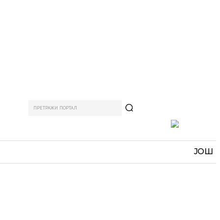
ПРЕТРАЖИ ПОРТАЛ
АМ
СПОРТ
ЗАНИМЉИВО
MORE
ЈОШ