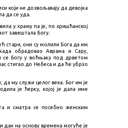
си који не дозвољавају да девојка
а да се уда.
вела у храму па је, по хришћанској
ивот завештала Богу.
ећ стари, они су молили Бога да им
када обрадовао Аврама и Сару,
и се Богу у воћњаку под дрветом
глас стигао до Небеса и да ће убрзо
 да му служи целог века. Бог им је
одила је ћерку, којој је дала име
та и сматра се посебно женским
и дан на основу времена могуће је