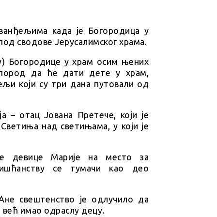
еванђељима када је Богородица у
под сводове Јерусалимског храма.
у) Богородице у храм осим њених
 пород да ће дати дете у храм,
ељи који су три дана путовали од
а – отац Јована Претече, који је
 Светиња над светињама, у који је
ње девице Марије на место за
ришћанству се тумачи као део
Ане свештенство је одлучило да
е већ имао одраслу децу.