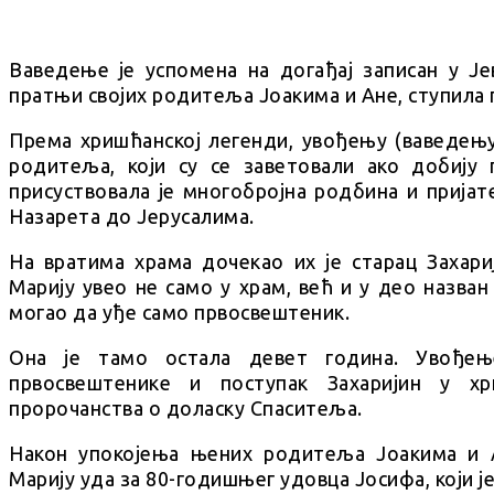
Ваведење је успомена на догађај записан у Ј
пратњи својих родитеља Јоакима и Ане, ступила 
Према хришћанској легенди, увођењу (ваведењ
родитеља, који су се заветовали ако добију
присуствовала је многобројна родбина и пријат
Назарета до Јерусалима.
На вратима храма дочекао их је старац Захариј
Марију увео не само у храм, већ и у део назван
могао да уђе само првосвештеник.
Она је тамо остала девет година. Увође
првосвештенике и поступак Захаријин у х
пророчанства о доласку Спаситеља.
Након упокојења њених родитеља Јоакима и 
Марију уда за 80-годишњег удовца Јосифа, који ј