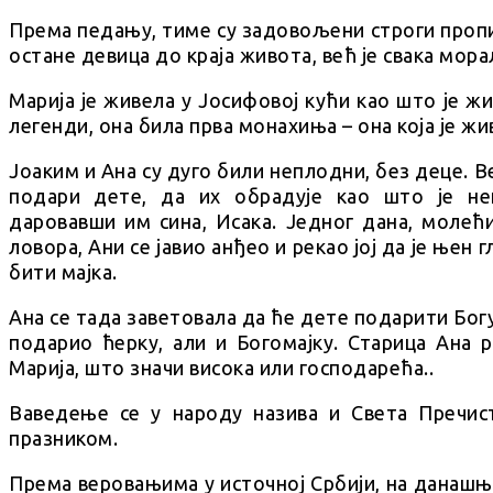
Према педању, тиме су задовољени строги пропи
остане девица до краја живота, већ је свака морал
Марија је живела у Јосифовој кући као што је жи
легенди, она била прва монахиња – она која је ж
Јоаким и Ана су дуго били неплодни, без деце. В
подари дете, да их обрадује као што је не
даровавши им сина, Исака. Једног дана, молећ
ловора, Ани се јавио анђео и рекао јој да је њен 
бити мајка.
Ана се тада заветовала да ће дете подарити Богу,
подарио ћерку, али и Богомајку. Старица Ана р
Марија, што значи висока или господарећа..
Ваведење се у народу назива и Света Пречис
празником.
Према веровањима у источној Србији, на данашњ