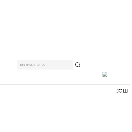
ПРЕТРАЖИ ПОРТАЛ
АМ
СПОРТ
ЗАНИМЉИВО
MORE
ЈОШ