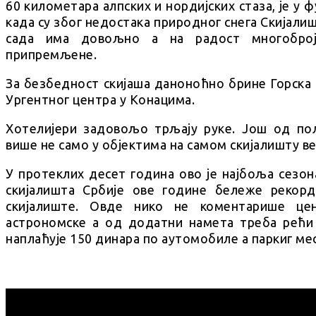
60 километара алпских и нордијских стаза, је у 
када су због недостака природног снега Скијалиш
сада има довољно а на радост многоброј
припремљене.
За безбедност скијаша даноноћно брине Горска 
Ургентног центра у Конацима.
Хотелијери задовољо трљају руке. Још од по
више не само у објектима на самом скијалишту ве
У протеклих десет година ово је најбоља сезон
скијалишта Србије ове године бележе рекорд
скијалиште. Овде нико не коментарише цен
астрономске а од додатни намета треба рећи 
наплаћује 150 динара по аутомобиле а паркиг ме