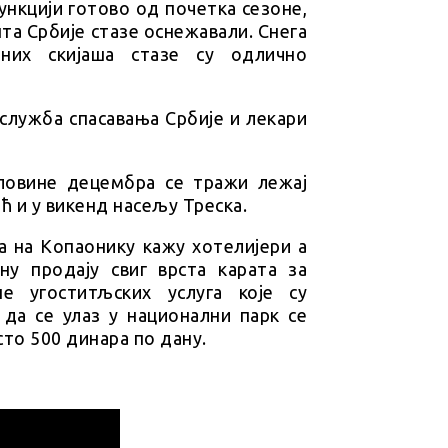
функцији готово од почетка сезоне,
та Србије стазе оснежавали. Снега
них скијаша стазе су одлично
служба спасавања Србије и лекари
ловине децембра се тражи лежај
ћ и у викенд насељу Треска.
а на Копаонику кажу хотелијери а
ну продају свиг врста карата за
е угоститљских услуга које су
да се улаз у национални парк се
сто 500 динара по дану.