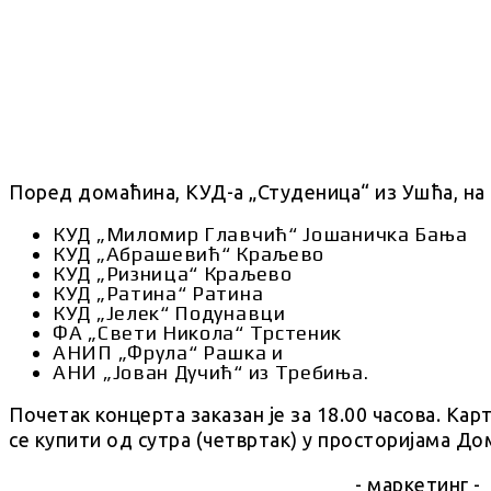
Поред домаћина, КУД-а „Студеница“ из Ушћа, на 
КУД „Миломир Главчић“ Јошаничка Бања
КУД „Абрашевић“ Краљево
КУД „Ризница“ Краљево
КУД „Ратина“ Ратина
КУД „Јелек“ Подунавци
ФА „Свети Никола“ Трстеник
АНИП „Фрула“ Рашка и
АНИ „Јован Дучић“ из Требиња.
Почетак концерта заказан је за 18.00 часова. Кар
се купити од сутра (четвртак) у просторијама До
- маркетинг -