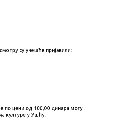
смотру су учешће пријавили:
те по цени од 100,00 динара могу
ма културе у Ушћу.