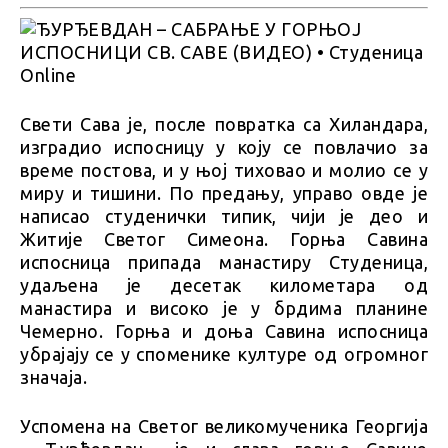
Свети Сава је, после повратка са Хиландара,
изградио испосницу у коју се повлачио за
време постова, и у њој тиховао и молио се у
миру и тишини. По предању, управо овде је
написао студенички типик, чији је део и
Житије Светог Симеона. Горња Савина
испосница припада манастиру Студеница,
удаљена је десетак километара од
манастира и високо је у брдима планине
Чемерно. Горња и доња Савина испосница
убрајају се у споменике културе од огромног
значаја.
Успомена на Светог великомученика Георгија