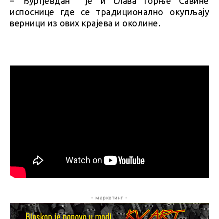
– Ђурђевдан је и слава горње Савине
испоснице где се традиционално окупљају
верници из ових крајева и околине.
- маркетинг -