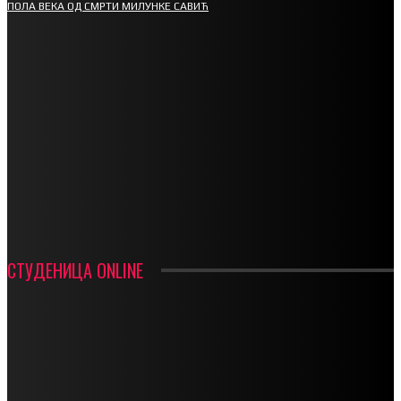
ПОЛА ВЕКА ОД СМРТИ МИЛУНКЕ САВИЋ
СПОРТ
СТАРТУЈУ ФУДБАЛЕРИ РАДНИКА И МИНЕРАЛА
СРЕТЕЊСКИ СУСРЕТ ПЛАНИНАРА НА ЖАРАЧКОЈ ПЛАНИНИ
ФУДБАЛ – РЕЗУЛТАТИ
ИН МЕМОРИАМ – ВЛАДАН СТАНИМИРОВИЋ
ФК ДЕВИЋИ ШАМПИОНИ ОПШТИНСКЕ ЛИГЕ
СТУДЕНИЦА ONLINE