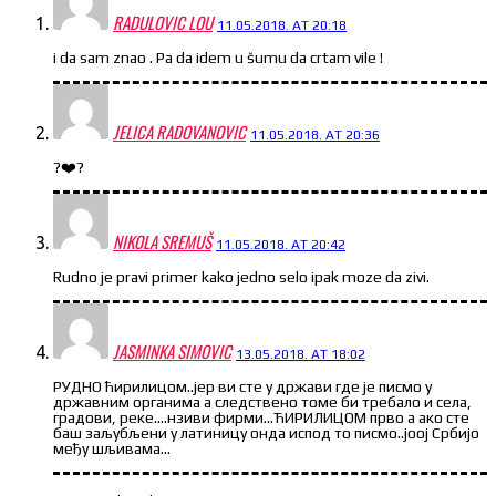
RADULOVIC LOU
11.05.2018. AT 20:18
i da sam znao . Pa da idem u šumu da crtam vile !
JELICA RADOVANOVIC
11.05.2018. AT 20:36
?❤️?
NIKOLA SREMUŠ
11.05.2018. AT 20:42
Rudno je pravi primer kako jedno selo ipak moze da zivi.
JASMINKA SIMOVIC
13.05.2018. AT 18:02
РУДНО ћирилицом..јер ви сте у држави где је писмо у
државним органима а следствено томе би требало и села,
градови, реке….нзиви фирми…ЋИРИЛИЦОМ прво а ако сте
баш заљубљени у латиницу онда испод то писмо..јоој Србијо
међу шљивама…