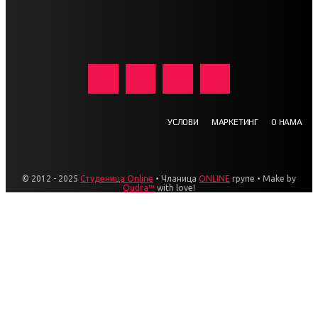
УСЛОВИ
МАРКЕТИНГ
О НАМА
© 2012 - 2025
Студеница Online
• Чланица
ONLINE
групе • Make by
Qudra™
with love!