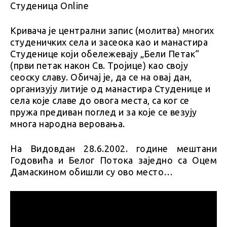
Кривача је централни запис (молитва) многих
студеничких села и засеока као и манастира
Студенице који обележевају „Бели Петак“
(први петак након Св. Тројице) као своју
сеоску славу. Обичај је, да се на овај дан,
организују литије од манастира Студенице и
села које славе до овога места, са ког се
пружа предиван поглед и за које се везују
многа народна веровања.
На Видовдан 28.6.2002. године мештани
Годовића и Белог Потока заједно са Оцем
Дамаскином обишли су ово место…