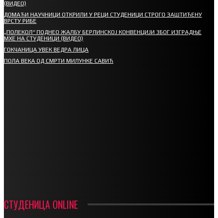
(ВИДЕО)
ДОМАЋИ НАУЧНИЦИ ОТКРИЛИ У РЕЦИ СТУДЕНИЦИ СТРОГО ЗАШТИЋЕНУ
ВРСТУ РИБЕ
„ПОЛЕКОЛ“ ПОДНЕО ЖАЛБУ БЕРЛИНСКОЈ КОНВЕНЦИЈИ ЗБОГ ИЗГРАДЊЕ
МХЕ НА СТУДЕНИЦИ (ВИДЕО)
ГОКЧАНИЦА УВЕК ВЕДРА ЛИЦА
ПОЛА ВЕКА ОД СМРТИ МИЛУНКЕ САВИЋ
СПОРТ
СТАРТУЈУ ФУДБАЛЕРИ РАДНИКА И МИНЕРАЛА
СРЕТЕЊСКИ СУСРЕТ ПЛАНИНАРА НА ЖАРАЧКОЈ ПЛАНИНИ
ФУДБАЛ – РЕЗУЛТАТИ
ИН МЕМОРИАМ – ВЛАДАН СТАНИМИРОВИЋ
ФК ДЕВИЋИ ШАМПИОНИ ОПШТИНСКЕ ЛИГЕ
СТУДЕНИЦА ONLINE