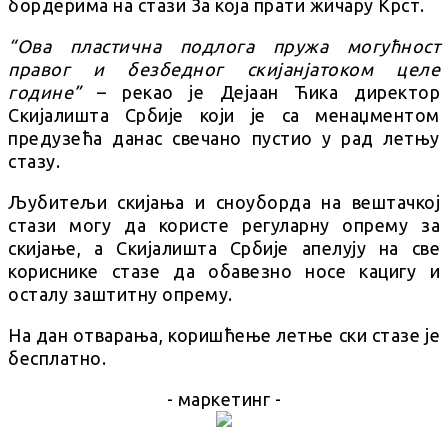
бордерима на стази 3а која прати жичару Крст.
“Ова пластична подлога пружа могућност
правог и безбедног скијанјатоком целе
године”
– рекао је Дејаан Ћика директор
Скијалишта Србије који је са менаџментом
предузећа данас свечано пустио у рад летњу
стазу.
Љубитељи скијања и сноуборда на вештачкој
стази могу да користе регуларну опрему за
скијање, а Скијалишта Србије апелују на све
кориснике стазе да обавезно носе кацигу и
осталу заштитну опрему.
На дан отварања, коришћење летње ски стазе је
бесплатно.
- маркетинг -