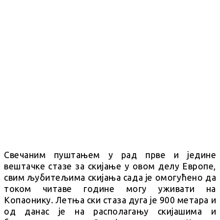
Свечаним пуштањем у рад прве и једине
вештачке стазе за скијање у овом делу Европе,
свим љубитељима скијања сада је омогућено да
током читаве године могу уживати на
Копаонику. Летња ски стаза дуга је 900 метара и
од данас је на располагању скијашима и