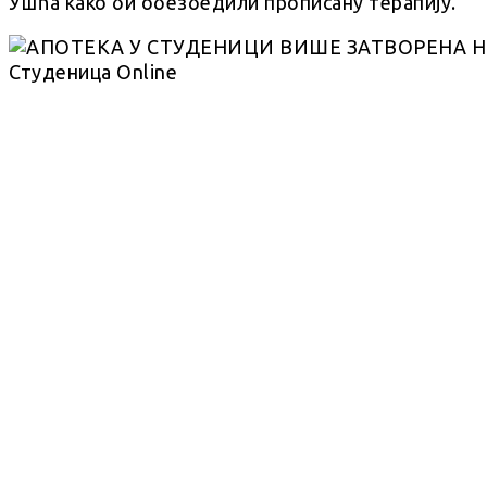
Ушћа како би обезбедили прописану терапију.