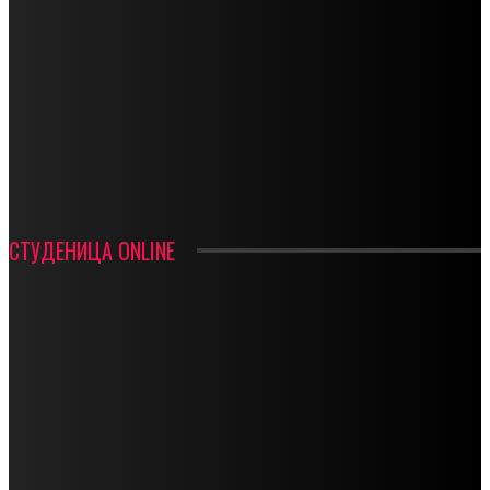
СПОРТ
СТАРТУЈУ ФУДБАЛЕРИ РАДНИКА И МИНЕРАЛА
СРЕТЕЊСКИ СУСРЕТ ПЛАНИНАРА НА ЖАРАЧКОЈ ПЛАНИНИ
ФУДБАЛ – РЕЗУЛТАТИ
ИН МЕМОРИАМ – ВЛАДАН СТАНИМИРОВИЋ
ФК ДЕВИЋИ ШАМПИОНИ ОПШТИНСКЕ ЛИГЕ
СТУДЕНИЦА ONLINE