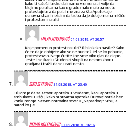
kako ti każeš i tesko da imamo vremena a i volje da
blejimo po ulicama kao u gradu malo malo pa nesto
protestujete a da pola i me zna za šta.Apoteka je
osnovna stvar i neislim da treba da je dobijemo na mišiće
i protestom na ulici
MILAN JOVANOVIĆ
01.09.2018. AT 20:57
Ko je pomenuo protest na ulici? Ili bilo kako nasilje? Kako
će te da je dobijete ako se ne bunite? Jel se ko pobunio,
protestvovao. Nego ćutite i ne sme niko glas da digne.
Jeste li se ikad u Studenici skupili na nekom zboru
gradjana i tražili da se uradi nesto.
ZIKO ZIVKOVIC
31.08.2018. AT 23:49
Cilj igre je da se zatvori apoteka u Studenici, kao i apoteka u
ambulanti u Ušću, kako bi privatna apoteka Đurović ostala bez
konkurencije. Sasvim normalna stvar u „Naprednoj“ Srbiji, a
narod ko j..e.
NENAD KOLENCEVIC
01.09.2018. AT 16:16