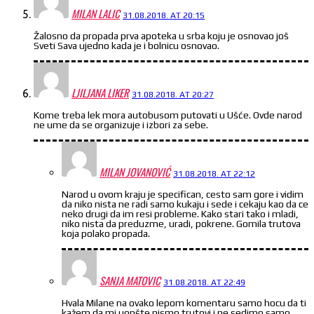
MILAN LALIC
31.08.2018. AT 20:15
Žalosno da propada prva apoteka u srba koju je osnovao još
Sveti Sava ujedno kada je i bolnicu osnovao.
LJILJANA LIKER
31.08.2018. AT 20:27
Kome treba lek mora autobusom putovati u Ušće. Ovde narod
ne ume da se organizuje i izbori za sebe.
MILAN JOVANOVIĆ
31.08.2018. AT 22:12
Narod u ovom kraju je specifican, cesto sam gore i vidim
da niko nista ne radi samo kukaju i sede i cekaju kao da ce
neko drugi da im resi probleme. Kako stari tako i mladi,
niko nista da preduzme, uradi, pokrene. Gomila trutova
koja polako propada.
SANJA MATOVIC
31.08.2018. AT 22:49
Hvala Milane na ovako lepom komentaru samo hocu da ti
kažem da mi uopšte nismo trutovi i ne sedimo samo