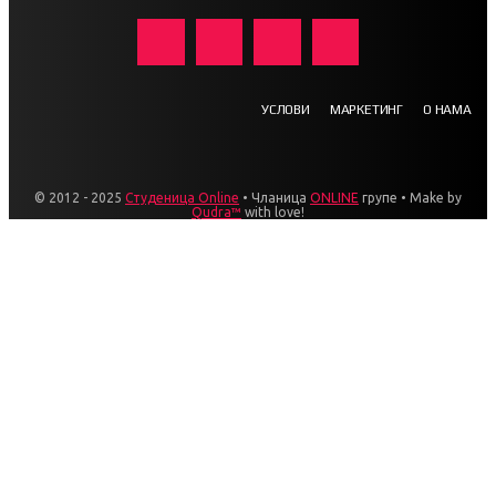
УСЛОВИ
МАРКЕТИНГ
О НАМА
© 2012 - 2025
Студеница Online
• Чланица
ONLINE
групе • Make by
Qudra™
with love!