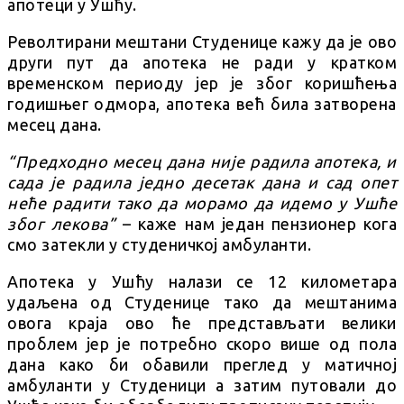
апотеци у Ушћу.
Револтирани мештани Студенице кажу да је ово
други пут да апотека не ради у кратком
временском периоду јер је због коришћења
годишњег одмора, апотека већ била затворена
месец дана.
“Предходно месец дана није радила апотека, и
сада је радила једно десетак дана и сад опет
неће радити тако да морамо да идемо у Ушће
због лекова”
– каже нам један пензионер кога
смо затекли у студеничкој амбуланти.
Апотека у Ушћу налази се 12 километара
удаљена од Студенице тако да мештанима
овога краја ово ће представљати велики
проблем јер је потребно скоро више од пола
дана како би обавили преглед у матичној
амбуланти у Студеници а затим путовали до