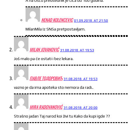
A na Ušću predsednik je čiča od 100 godina.
NENAD KOLENCEVIC
01.09.2018. AT 21:50
MilanMila Iz SNSa pretpostavljam.
MILAN JOVANOVIĆ
31.08.2018. AT 19:53
Još malo pa će ostati i bez lekara.
ПАВЛЕ ТОДОРОВИЋ
31.08.2018. AT 19:53
vazno je da ima apoteka sto nemora da radi..
MIRA RADOVANOVIĆ
31.08.2018. AT 20:00
Strašno jadan Taj narod koi živi tu Kako da kupi igde ??