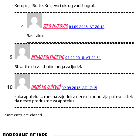
Korupcija Brate. Kraljevo i okrug vodi bagra!.
ZIKO ZIVKOVIC
01.09.2018. AT 20:12
Bas tako.
NENAD KOLENCEVIC
01.09.2018. AT 21:51
Shvatite da vlast nine briga za ljude!.
UROŠ KOVAČEVIĆ
02.09.2018. AT 17:15
kaka apoteka … mesna zajednica nece da popravlja puteve a tek
da nesto preduzme za apoteku…..
Comments are closed.
ПОВЕЗАНЕ ОБЈАВЕ