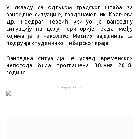
У складу са одлуком градског штаба за
ванредне ситуације, градоначелник Краљева
Др. Предраг Терзић укинуо је ванредну
ситуацију на делу територије града, међу
којима је и неколико Месних заједница са
подручја студеничко – ибарског краја.
Ванредна ситуација је услед временских
непогода била проглашена 30.јуна 2018.
године.
- маркетинг -