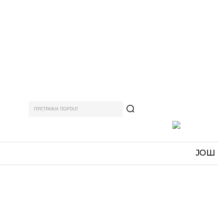
ПРЕТРАЖИ ПОРТАЛ
АМ
СПОРТ
ЗАНИМЉИВО
MORE
ЈОШ