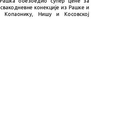
Рашка обезбедио супер цене за
 свакодневне конекције из Рашке и
, Копаонику, Нишу и Косовској