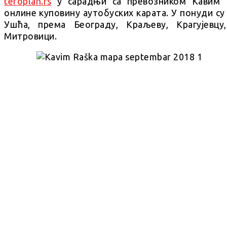
teroplan.rs
у сарадњи са превозником Кавим 
онлине куповину аутобуских карата. У понуди су
Ушћа, према Београду, Краљеву, Крагујевцу
Митровици.