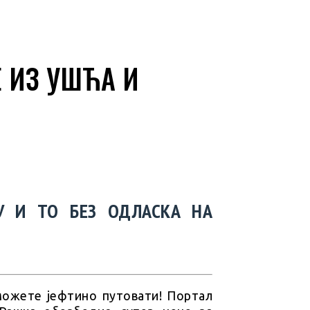
Е ИЗ УШЋА И
У И ТО БЕЗ ОДЛАСКА НА
можете јефтино путовати! Портал